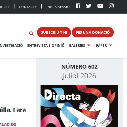
CIA’T
CONTACTE
INICIA SESSIÓ
SUBSCRIU-T'HI
FES UNA DONACIÓ
INVESTIGACIÓ
ENTREVISTA
OPINIÓ
GALERIES
PAPER
NÚMERO 602
Juliol 2026
ïlla. I ara
ALACIOS