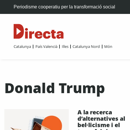
Periodisme cooperatiu per la transformació social
Catalunya
País Valencià
Illes
Catalunya Nord
Món
Donald Trump
A la recerca
d’alternatives al
bel·licisme i el