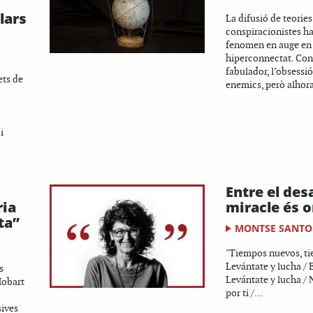
lars
La difusió de teories
conspiracionistes h
fenomen en auge en
hiperconnectat. Con
fabulador, l’obsessió
ets de
enemics, però alhora
i
Entre el desa
ria
miracle és 
ta”
MONTSE SANTO
"Tiempos nuevos, ti
Levántate y lucha / E
s
Levántate y lucha / 
Hobart
por ti /...
sives