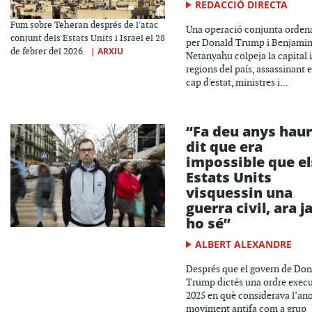
REDACCIÓ DIRECTA
Fum sobre Teheran després de l'atac
Una operació conjunta orden
conjunt dels Estats Units i Israel el 28
per Donald Trump i Benjami
|
ARXIU
de febrer del 2026.
Netanyahu colpeja la capital i
regions del país, assassinant e
cap d'estat, ministres i...
“Fa deu anys haur
dit que era
impossible que el
Estats Units
visquessin una
guerra civil, ara j
ho sé”
ALBERT ALEXANDRE
Després que el govern de Don
Trump dictés una ordre execu
2025 en què considerava l’a
moviment antifa com a grup