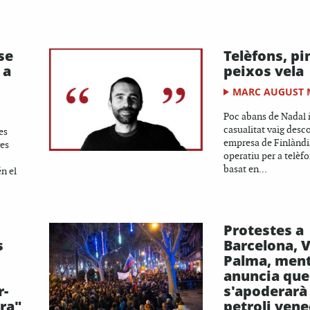
se
Telèfons, pi
 a
peixos vela
MARC AUGUST
Poc abans de Nadal i
casualitat vaig desc
es
empresa de Finlàndi
res
operatiu per a telèfo
basat en...
n el
Protestes a
s
Barcelona, V
Palma, men
anuncia que
r-
s'apoderarà
dra"
petroli vene