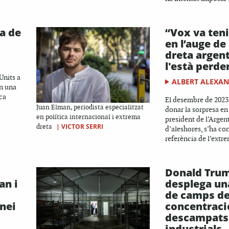
a de
“Vox va teni
en l’auge de
dreta argent
l'està perde
Units a
ALBERT ALEXA
en una
ica
El desembre de 2023 
Juan Elman, periodista especialitzat
donar la sorpresa en
en política internacional i extrema
president de l’Argen
|
VICTOR SERRI
dreta
d’aleshores, s’ha co
referència de l’extre
Donald Tru
an i
desplega un
de camps d
nei
concentraci
descampats 
industrials