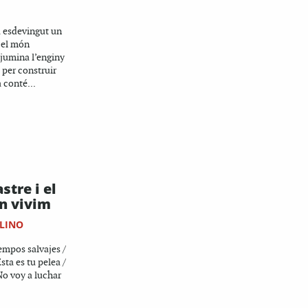
a esdevingut un
 el món
jumina l’enginy
 per construir
 conté...
stre i el
on vivim
LINO
empos salvajes /
sta es tu pelea /
No voy a luchar