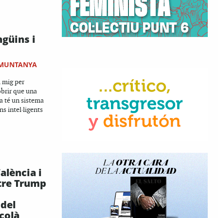
ngüins i
 MUNTANYA
 mig per
obrir que una
a té un sistema
ns intel·ligents
alència i
tre Trump
 del
çolà