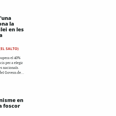
'una
ona la
lei en les
a
(EL SALTO)
supera el 40%
cis per a elegir
s nacionals.
el Govern de...
nisme en
la foscor