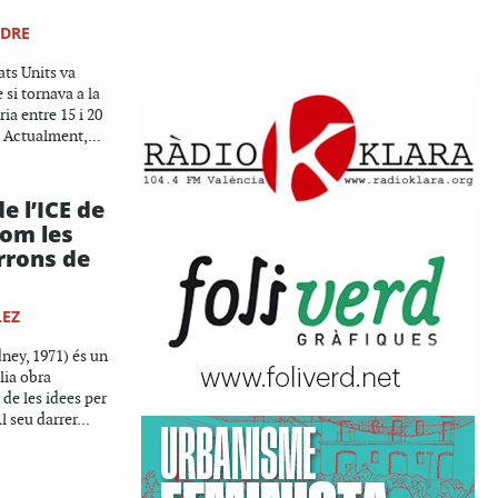
NDRE
ats Units va
 si tornava a la
ia entre 15 i 20
 Actualment,...
e l’ICE de
om les
rrons de
LEZ
ney, 1971) és un
lia obra
 de les idees per
l seu darrer...