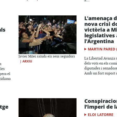
a...
L'amenaça d
nova crisi d
als
victòria a Mi
legislatives 
l'Argentina
MARTIN PARED 
Javier Milei saluda els seus seguidors
La Libertad Avanza 
|
ARXIU
dels vots en els comi
a
diputades i senadore
les
Amb un fort suport d
pera el
tidiana
Conspiracio
atge
l’imperi de 
ELOI LATORRE