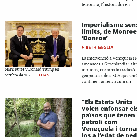
terrorista, l’historiador en...
Imperialisme sen
límits, de Monroe
‘Donroe’
BETH GEGLIA
La intervenció a Veneçuela i l
amenaces a Groenlàndia i alt
Mark Rutte y Donald Trump en
territoris, encarna la tradició
|
OTAN
octubre de 2025.
geopolítica dels EUA que enté
continent americà com un...
"Els Estats Units
volen enfonsar el
països que tenen
petroli com
Veneçuela i torna
los a l’edat de pe