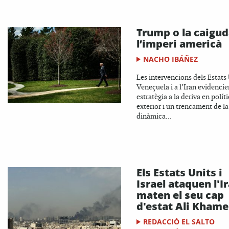
Trump o la caigud
l’imperi americà
NACHO IBÁÑEZ
Les intervencions dels Estats 
Veneçuela i a l’Iran evidenci
estratègia a la deriva en polít
exterior i un trencament de la
dinàmica...
Els Estats Units i
Israel ataquen l'Ir
maten el seu cap
d'estat Ali Khame
REDACCIÓ EL SALTO