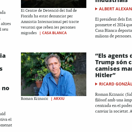
ALBERT ALEXA
El Centre de Detenció del Sud de
ada
Florida ha estat denunciat per
n
El president dels Est
Amnistia Internacional pel tracte
 altres
prometre el 2024 que
vexatori que reben les persones
l seu
Casa Blanca deportar
|
CASA BLANCA
migrades
milions de persones.
ia
“Els agents d
Trump són c
s
camises ma
Hitler”
RICARD GONZÀ
a no
Roman Krznaric (Sid
|
ARXIU
Roman Krznaric
filòsof amb una àmp
centrada en el poder
canviar la societat. A
ald
tiva el
nomenat