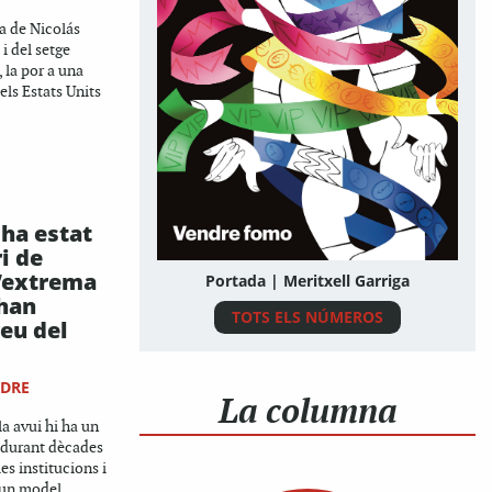
a de Nicolás
i del setge
 la por a una
els Estats Units
ha estat
i de
d’extrema
Portada | Meritxell Garriga
'han
TOTS ELS NÚMEROS
eu del
NDRE
La columna
a avui hi ha un
, durant dècades
es institucions i
un model...