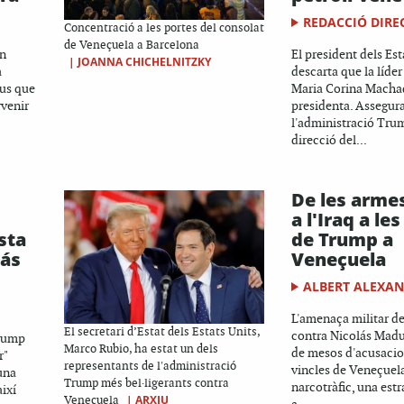
REDACCIÓ DIRE
Concentració a les portes del consolat
de Veneçuela a Barcelona
an
El president dels Est
|
JOANNA CHICHELNITZKY
a
descarta que la líde
ius que
Maria Corina Machad
venir
presidenta. Assegur
l'administració Trum
direcció del...
De les arme
a l'Iraq a le
sta
de Trump a
lás
Veneçuela
ALBERT ALEXA
L'amenaça militar 
El secretari d’Estat dels Estats Units,
contra Nicolás Madu
Trump
Marco Rubio, ha estat un dels
de mesos d'acusacio
r"
representants de l'administració
vincles de Veneçuel
una
Trump més bel·ligerants contra
narcotràfic, una est
així
|
ARXIU
Veneçuela