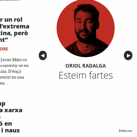
r un rol
 l’extrema
ina, però
nt”
NDRE
Anterior
◀︎
Sigu
▶︎
Javier Milei va
ORIOL RADALGA
 convertir-se en
Esteim fartes
tina. D’ençà
nvertit en una
ma...
mp
a xarxa
e
ó en
i naus
Publicitat