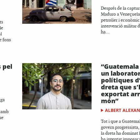
Després de la captur
Maduro a Veneçuela 
petrolier i econòmic,
ts
intervenció militar d
le
ha...
al
e fons
 pel
“Guatemala 
un laborator
polítiques 
dreta que s
exportat arr
món”
iga
ALBERT ALEXA
, amb
ue
Tot i que a Guatemal
govern progressista
la dreta ha dominat l
ha intentat imposar 