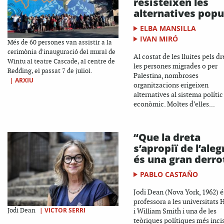
resisteixen les
alternatives popu
ELBA MANSILLA
IVAN MIRÓ
Més de 60 persones van assistir a la
cerimònia d'inauguració del mural de
Al costat de les lluites pels dr
Wintu al teatre Cascade, al centre de
les persones migrades o per
Redding, el passat 7 de juliol.
Palestina, nombroses
|
ARXIU
organitzacions erigeixen
alternatives al sistema polític 
econòmic. Moltes d’elles...
“Que la dreta
s’apropiï de l’aleg
és una gran derro
PABLO CASTAÑO
Jodi Dean (Nova York, 1962) é
professora a les universitats 
|
VICTOR SERRI
Jodi Dean
i William Smith i una de les
teòriques polítiques més inci