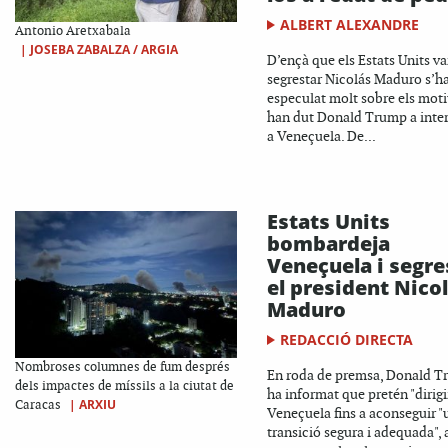
ALBERT ALEXANDRE
Antonio Aretxabala
|
JOSEBA ZABALZA / ARGIA
D’ençà que els Estats Units v
segrestar Nicolás Maduro s’h
especulat molt sobre els mot
han dut Donald Trump a inter
a Veneçuela. De...
Estats Units
bombardeja
Veneçuela i segre
el president Nico
Maduro
REDACCIÓ DIRECTA
Nombroses columnes de fum després
En roda de premsa, Donald 
dels impactes de míssils a la ciutat de
ha informat que pretén "dirigi
|
ARXIU
Caracas
Veneçuela fins a aconseguir "
transició segura i adequada", 