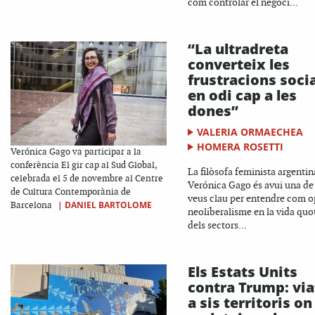
com controlar el negoci...
“La ultradreta
converteix les
frustracions soci
en odi cap a les
dones”
VALERIA ORMAECHEA
HOMERA ROSETTI
Verónica Gago va participar a la
conferència El gir cap al Sud Global,
La filòsofa feminista argentin
celebrada el 5 de novembre al Centre
Verónica Gago és avui una de 
de Cultura Contemporània de
veus clau per entendre com o
|
DANIEL BARTOLOME
Barcelona
neoliberalisme en la vida quo
dels sectors...
Els Estats Units
contra Trump: vi
a sis territoris on