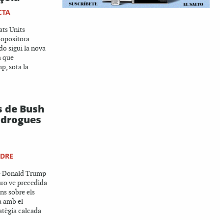
CTA
ats Units
r opositora
o sigui la nova
a que
p, sota la
s de Bush
s drogues
NDRE
de Donald Trump
ro ve precedida
ns sobre els
a amb el
ratègia calcada