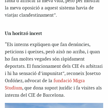
ràbia d’arriscar la meva vida, però per mostrar
la meva oposició a aquest sistema havia de
viatjar clandestinament”.
Un horitzó incert
“Els interns expliquen que fan denúncies,
peticions i queixes, però això no arriba, i quan
ho fan moltes vegades són ràpidament
deportats. El funcionament dels CIE és arbitrari
i hi ha sensació d’impunitat”, reconeix Josetxo
Ordóñez, advocat de la
fundació Migra
Studium
, que dona suport jurídic i fa visites als
interns del CIE de Barcelona.