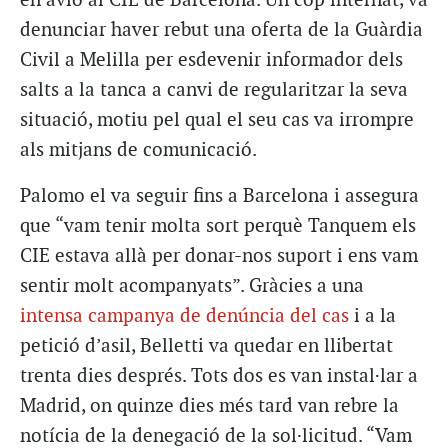
en avió al CIE de Barcelona. Un cop internat, va
denunciar haver rebut una oferta de la Guàrdia
Civil a Melilla per esdevenir informador dels
salts a la tanca a canvi de regularitzar la seva
situació, motiu pel qual el seu cas va irrompre
als mitjans de comunicació.
Palomo el va seguir fins a Barcelona i assegura
que “vam tenir molta sort perquè Tanquem els
CIE estava allà per donar-nos suport i ens vam
sentir molt acompanyats”. Gràcies a una
intensa campanya de denúncia del cas
i a la
petició d’asil, Belletti va quedar en llibertat
trenta dies després. Tots dos es van instal·lar a
Madrid, on quinze dies més tard van rebre la
notícia de la denegació de la sol·licitud. “Vam