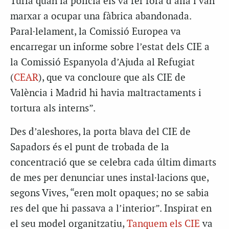
Túria quan la policia els va fer fora d’allà i van
marxar a ocupar una fàbrica abandonada.
Paral·lelament, la Comissió Europea va
encarregar un informe sobre l’estat dels CIE a
la Comissió Espanyola d’Ajuda al Refugiat
(
CEAR
), que va concloure que als CIE de
València i Madrid hi havia maltractaments i
tortura als interns”.
Des d’aleshores, la porta blava del CIE de
Sapadors és el punt de trobada de la
concentració que se celebra cada últim dimarts
de mes per denunciar unes instal·lacions que,
segons Vives, “eren molt opaques; no se sabia
res del que hi passava a l’interior”. Inspirat en
el seu model organitzatiu,
Tanquem els CIE
va