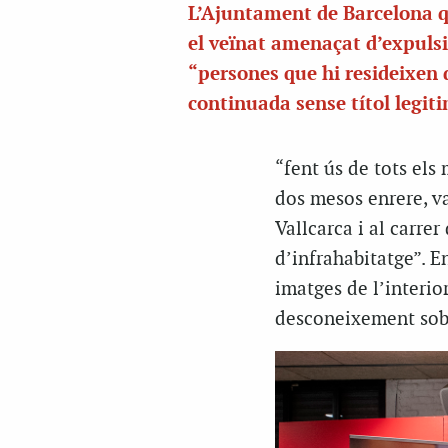
L’Ajuntament de Barcelona q
el veïnat amenaçat d’expuls
“persones que hi resideixen
continuada sense títol legit
“fent ús de tots els
dos mesos enrere, v
Vallcarca i al carre
d’infrahabitatge”. E
imatges de l’interior
desconeixement sobr