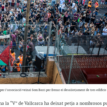
er l’associació veïnal Som Barri per frenar el desallotjament de tres edificis
a la “V” de Vallcarca ha deixat petja a nombrosos pu