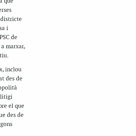
va que
erses
districte
sa i
 PSC de
 a marxar,
tiu.
x, inclou
at des de
opolità
litigi
bre el que
ue des de
egons