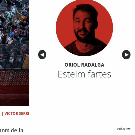
Anterior
◀︎
Sigu
▶︎
ORIOL RADALGA
Esteim fartes
|
VICTOR SERRI
nts de la
Publicitat