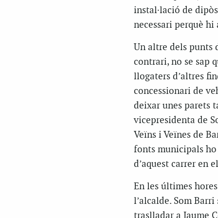
instal·lació de dipò
necessari perquè hi a
Un altre dels punts 
contrari, no se sap 
llogaters d’altres f
concessionari de veh
deixar unes parets t
vicepresidenta de So
Veïns i Veïnes de Bar
fonts municipals ho 
d’aquest carrer en el
En les últimes hore
l’alcalde. Som Barr
traslladar a Jaume C