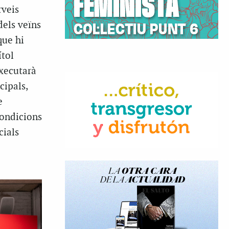
rveis
dels veïns
que hi
ítol
executarà
cipals,
e
condicions
cials