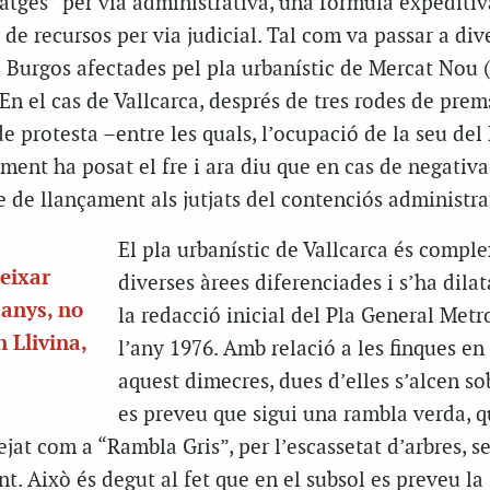
atges” per via administrativa, una fórmula expediti
t de recursos per via judicial. Tal com va passar a div
e Burgos afectades pel pla urbanístic de Mercat Nou (
En el cas de Vallcarca, després de tres rodes de prem
 protesta –entre les quals, l’ocupació de la seu del
ment ha posat el fre i ara diu que en cas de negativa
re de llançament als jutjats del contenciós administra
El pla urbanístic de Vallcarca és comple
deixar
diverses àrees diferenciades i s’ha dilat
 anys, no
la redacció inicial del Pla General Metr
n Llivina,
l’any 1976. Amb relació a les finques en 
aquest dimecres, dues d’elles s’alcen so
es preveu que sigui una rambla verda, q
jat com a “Rambla Gris”, per l’escassetat d’arbres, s
t. Això és degut al fet que en el subsol es preveu la