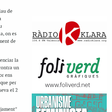
lau de
a
u
a, on es
ament de
enciar la
contra un
or ens
 que per
seva el 2
tjament”