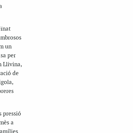
a
eïnat
nombrosos
om un
asa per
 Llivina,
ració de
igola,
oreres
 pressió
omès a
famílies