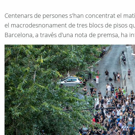
Centenars de persones s'han concentrat el matí 
el macrodesnonament de tres blocs de pisos que 
Barcelona, a través d'una nota de premsa, ha i