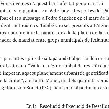
Veïns i veïnes d’aquest barri afectat per un antic i
anístic van plantar-se el 6 de juny a les portes del Pa
ribar el seu missatge a Pedro Sánchez en el marc de l
idents autonòmics. També van ser presents a l’Atene
alçar per prendre la paraula des de la platea de la sal
equador de mandat entre grups municipals de l’Ajunt
, pancartes i pins de solapa amb l’objectiu de consci
ital catalana. “Vallcarca és un símbol de resistència 
i imposen aquest planejament urbanístic gentrificad
e la ciutat”, alerta Iru Moner, un dels quaranta veïns
regidora Laia Bonet (PSC), haurien d’abandonar casa 
En la “Resolució d’Execució de Desallo