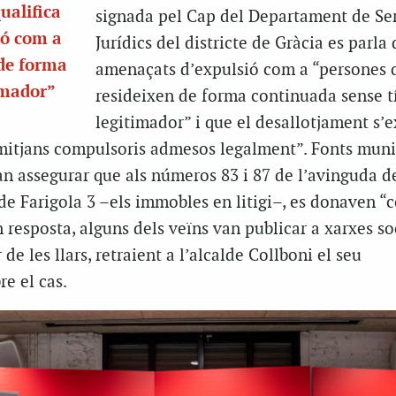
ualifica
signada pel Cap del Departament de Se
ió com a
Jurídics del districte de Gràcia es parla 
 de forma
amenaçats d’expulsió com a “persones 
imador”
resideixen de forma continuada sense t
legitimador” i que el desallotjament s’
 mitjans compulsoris admesos legalment”. Fonts muni
an assegurar que als números 83 i 87 de l’avinguda d
r de Farigola 3 –els immobles en litigi–, es donaven “
n resposta, alguns dels veïns van publicar a xarxes so
 de les llars, retraient a l’alcalde Collboni el seu
e el cas.