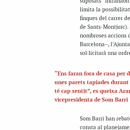
suposats “infrahabit
limita la possibilita
finques del carrer d
de Sants-Montjuïc). 
nombroses accions de
Barcelona–, l’Ajunta
sol·licitarà una ord
“Ens faran fora de casa per 
unes parets tapiades durant
té cap sentit”, es queixa Ara
vicepresidenta de Som Barri
Som Barri han rebate
consta al planejamen