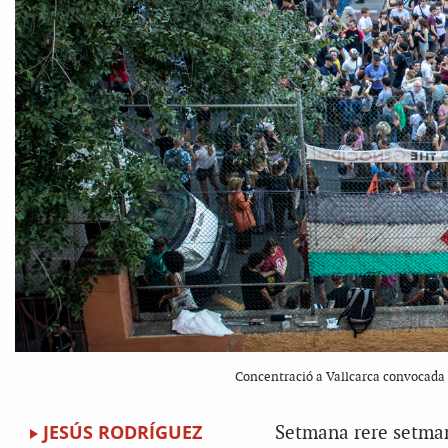
Concentració a Vallcarca convocada p
JESÚS RODRÍGUEZ
Setmana rere setman