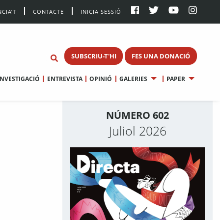
CIA’T
CONTACTE
INICIA SESSIÓ
SUBSCRIU-T'HI
FES UNA DONACIÓ
INVESTIGACIÓ
ENTREVISTA
OPINIÓ
GALERIES
PAPER
NÚMERO 602
Juliol 2026