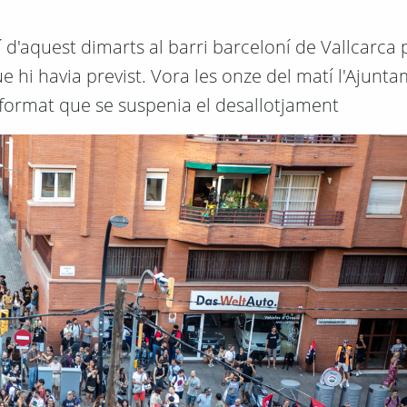
d'aquest dimarts al barri barceloní de Vallcarca 
hi havia previst. Vora les onze del matí l'Ajunt
nformat que se suspenia el desallotjament