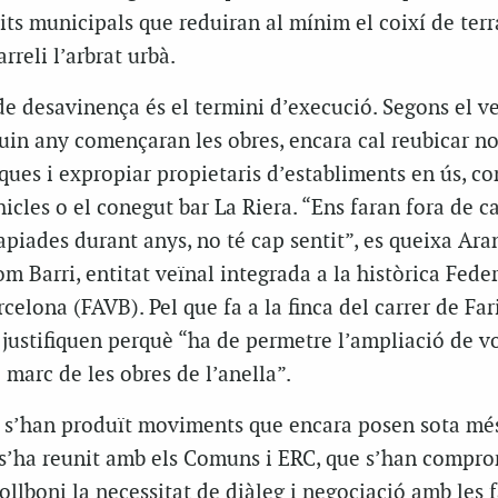
sits municipals que reduiran al mínim el coixí de terr
rreli l’arbrat urbà.
de desavinença és el termini d’execució. Segons el v
quin any començaran les obres, encara cal reubicar 
inques i expropiar propietaris d’establiments en ús, c
icles o el conegut bar La Riera. “Ens faran fora de c
apiades durant anys, no té cap sentit”, es queixa Aran
m Barri, entitat veïnal integrada a la històrica Fede
celona (FAVB). Pel que fa a la finca del carrer de Far
justifiquen perquè “ha de permetre l’ampliació de v
 marc de les obres de l’anella”.
s s’han produït moviments que encara posen sota més
i s’ha reunit amb els Comuns i ERC, que s’han compr
ollboni la necessitat de diàleg i negociació amb les 