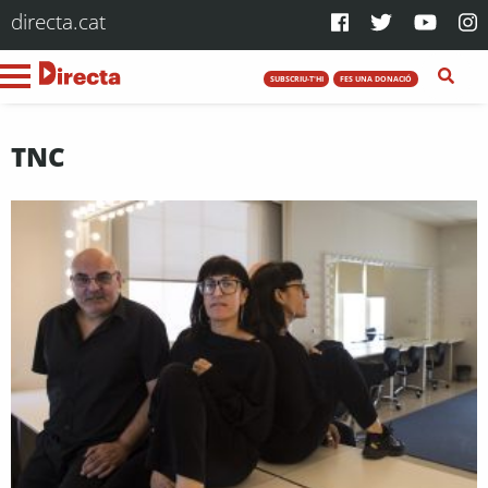
directa.cat
SUBSCRIU-T'HI
FES UNA DONACIÓ
TNC