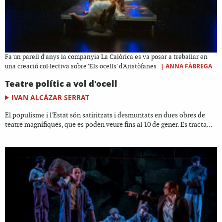
Fa un parell d'anys la companyia La Calòrica es va posar a treballar en
|
ANNA FÀBREGA
una creació col·lectiva sobre 'Els ocells' d'Aristòfanes
Teatre polític a vol d'ocell
IVAN ALCÁZAR SERRAT
El populisme i l'Estat són satiritzats i desmuntats en dues obres de
teatre magnífiques, que es poden veure fins al 10 de gener. Es tracta...