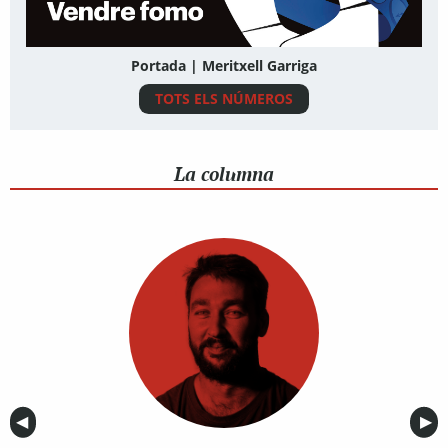
Portada | Meritxell Garriga
TOTS ELS NÚMEROS
La columna
Anterior
◀︎
Sig
▶︎