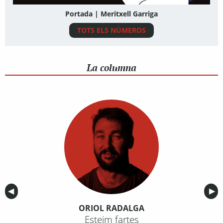
Portada | Meritxell Garriga
TOTS ELS NÚMEROS
La columna
Anterior
◀︎
Sig
▶︎
ORIOL RADALGA
Esteim fartes