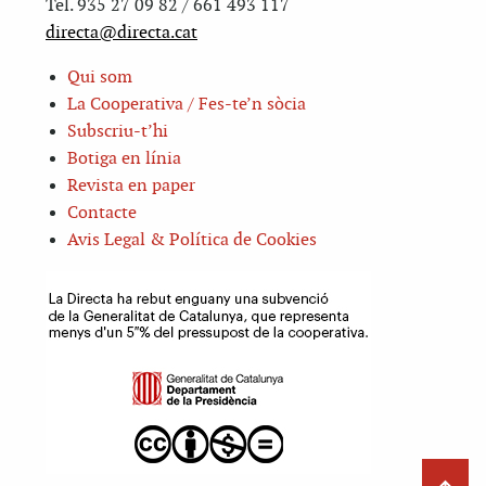
Tel. 935 27 09 82 / 661 493 117
directa@directa.cat
Qui som
La Cooperativa / Fes-te’n sòcia
Subscriu-t’hi
Botiga en línia
Revista en paper
Contacte
Avis Legal & Política de Cookies