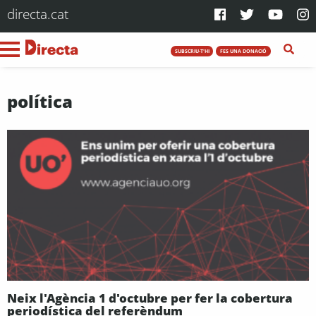
directa.cat
SUBSCRIU-T'HI
FES UNA DONACIÓ
política
Neix l'Agència 1 d'octubre per fer la cobertura
periodística del referèndum