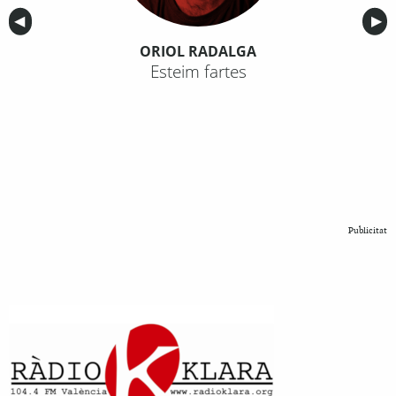
Anterior
◀︎
Sig
▶︎
ORIOL RADALGA
Esteim fartes
Publicitat