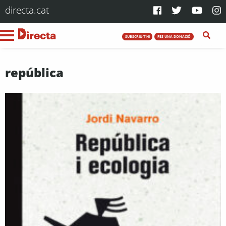
directa.cat
SUBSCRIU-T'HI
FES UNA DONACIÓ
república