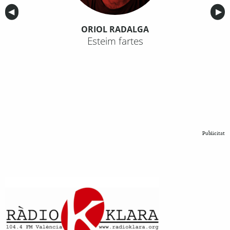
Anterior
◀︎
Sig
▶︎
ORIOL RADALGA
Esteim fartes
Publicitat