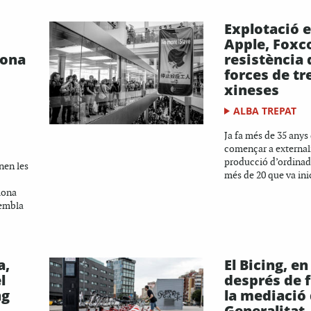
Explotació 
Apple, Foxco
lona
resistència 
forces de tr
xineses
ALBA TREPAT
Ja fa més de 35 anys
començar a externali
producció d’ordinado
nen les
més de 20 que va inic
lona
sembla
a,
El Bicing, e
l
després de 
ng
la mediació 
Generalitat