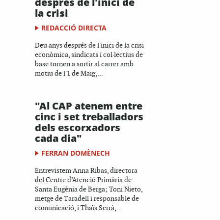
després de l'inici de
la crisi
REDACCIÓ DIRECTA
Deu anys després de l'inici de la crisi
econòmica, sindicats i col·lectius de
base tornen a sortir al carrer amb
motiu de l'1 de Maig,...
"Al CAP atenem entre
cinc i set treballadors
dels escorxadors
cada dia"
FERRAN DOMÈNECH
Entrevistem Anna Ribas, directora
del Centre d’Atenció Primària de
Santa Eugènia de Berga; Toni Nieto,
metge de Taradell i responsable de
comunicació, i Thaïs Serrà,...