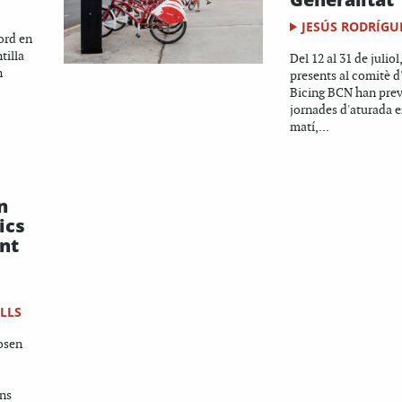
JESÚS RODRÍGU
cord en
tilla
Del 12 al 31 de juliol
n
presents al comitè 
Bicing BCN han prev
jornades d'aturada e
matí,...
n
ics
nt
LLS
posen
ans