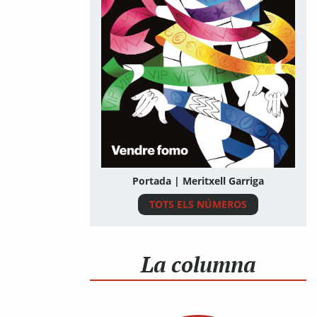
Portada | Meritxell Garriga
TOTS ELS NÚMEROS
La columna