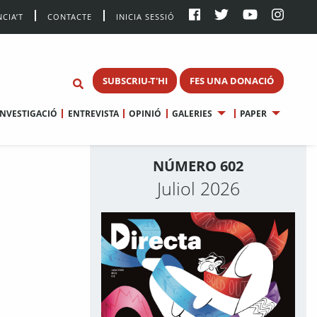
CIA’T
CONTACTE
INICIA SESSIÓ
SUBSCRIU-T'HI
FES UNA DONACIÓ
INVESTIGACIÓ
ENTREVISTA
OPINIÓ
GALERIES
PAPER
NÚMERO 602
Juliol 2026