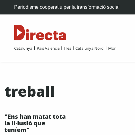
Periodisme cooperatiu per la transformació social
Catalunya
País Valencià
Illes
Catalunya Nord
Món
treball
"Ens han matat tota
la il·lusió que
teníem"