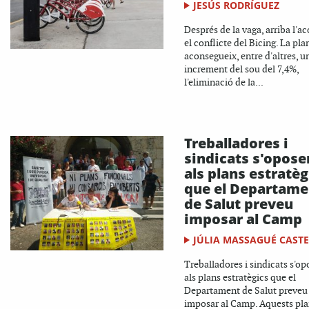
JESÚS RODRÍGUEZ
Després de la vaga, arriba l'a
el conflicte del Bicing. La plan
aconsegueix, entre d'altres, u
increment del sou del 7,4%,
l'eliminació de la...
Treballadores i
sindicats s'opose
als plans estratèg
que el Departame
de Salut preveu
imposar al Camp
JÚLIA MASSAGUÉ CASTE
Treballadores i sindicats s'o
als plans estratègics que el
Departament de Salut preveu
imposar al Camp. Aquests pl