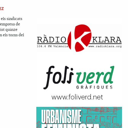
EZ
, els sindicats
d'empresa de
ist quinze
n els torns del