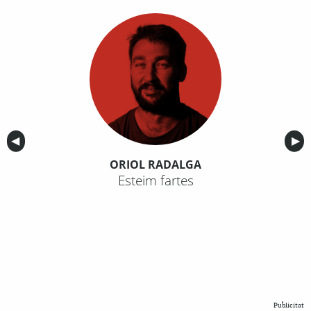
Anterior
◀︎
Sig
▶︎
ORIOL RADALGA
Esteim fartes
Publicitat