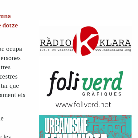
 una
e dotze
que ocupa
persones
etres
restres
atar que
cament els
e
 les