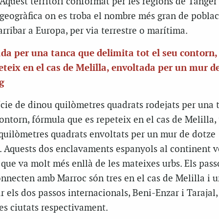
Aquest territori conformat per les regions de Tànger 
 geogràfica on es troba el nombre més gran de poblac
rribar a Europa, per via terrestre o marítima.
da per una tanca que delimita tot el seu contorn,
teix en el cas de Melilla, envoltada per un mur d
g
ície de dinou quilòmetres quadrats rodejats per una 
ontorn, fórmula que es repeteix en el cas de Melilla, 
uilòmetres quadrats envoltats per un mur de dotze
g. Aquests dos enclavaments espanyols al continent v
que va molt més enllà de les mateixes urbs. Els pass
onnecten amb Marroc són tres en el cas de Melilla i u
 els dos passos internacionals, Beni-Enzar i Tarajal,
es ciutats respectivament.