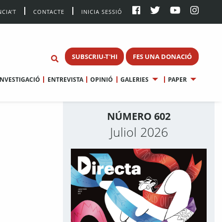
CIA’T
CONTACTE
INICIA SESSIÓ
SUBSCRIU-T'HI
FES UNA DONACIÓ
INVESTIGACIÓ
ENTREVISTA
OPINIÓ
GALERIES
PAPER
NÚMERO 602
Juliol 2026