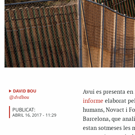
DAVID BOU
Avui es presenta en 
dvdbou
informe
elaborat pel
PUBLICAT:
humans, Novact i Fo
ABRIL 16, 2017 - 11:29
Barcelona, que anali
estan sotmeses les m