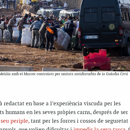
Melilla amb el Marroc controlats per unitats antidisturbis de la Guàrdia Civil
tà redactat en base a l’experiència viscuda per les
s humans en les seves pròpies carns, després de ser
 seu periple,
tant per les forces i cossos de seguretat
nyols, que volien dificultar i
impedir la seva tasca
.