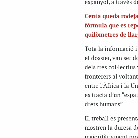
espanyol, a través d
Ceuta queda rodeja
fórmula que es repe
quilòmetres de llar
Tota la informació 
el dossier, van ser 
dels tres col·lectius
fronterers al voltant
entre l’Àfrica i la 
es tracta d’un “espa
drets humans”.
El treball es prese
mostren la duresa de
majoritàriament prov