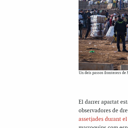
Un dels passos fronterers de 
El darrer apartat es
observadores de dret
assetjades durant el
marroquins com espa