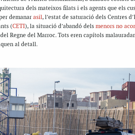
quitectura dels mateixos filats i els agents que els cu
ts per demanar
asil
, l’estat de saturació dels Centres d
nts (
CETI
), la situació d’abandó dels
menors no aco
 del Regne del Marroc. Tots eren capítols malaurad
iquen al detall.