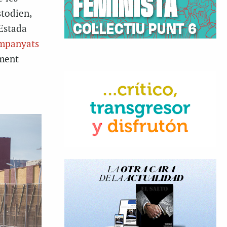
stodien,
’Estada
mpanyats
ament