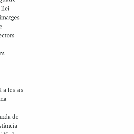
llei
 imatges
e
ectors
ts
a les sis
ona
banda de
stància