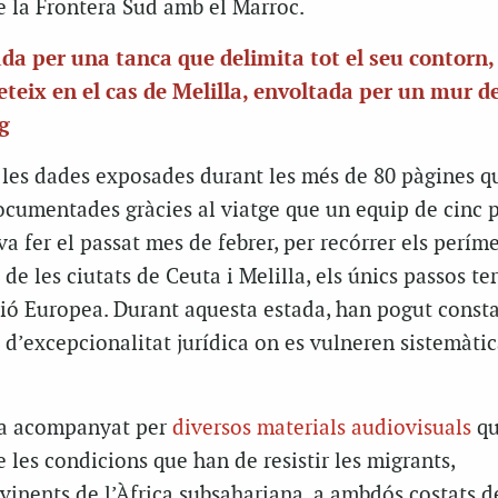
e la Frontera Sud amb el Marroc.
da per una tanca que delimita tot el seu contorn,
teix en el cas de Melilla, envoltada per un mur d
g
i les dades exposades durant les més de 80 pàgines 
documentades gràcies al viatge que un equip de cinc 
 va fer el passat mes de febrer, per recórrer els perím
 de les ciutats de Ceuta i Melilla, els únics passos ter
Unió Europea. Durant aquesta estada, han pogut const
i d’excepcionalitat jurídica on es vulneren sistemàti
nta acompanyat per
diversos materials audiovisuals
qu
 les condicions que han de resistir les migrants,
inents de l’Àfrica subsahariana, a ambdós costats de