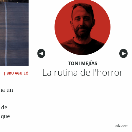
Anterior
◀︎
Sigu
▶︎
TONI MEJÍAS
La rutina de l'horror
|
BRU AGUILÓ
ona un
 de
 que
Publicitat