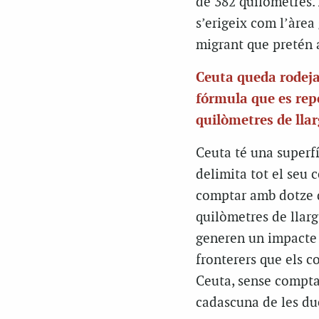
de 382 quilòmetres. 
s’erigeix com l’àrea
migrant que pretén a
Ceuta queda rodeja
fórmula que es repe
quilòmetres de llar
Ceuta té una superf
delimita tot el seu c
comptar amb dotze q
quilòmetres de llar
generen un impacte 
fronterers que els c
Ceuta, sense comptar
cadascuna de les du