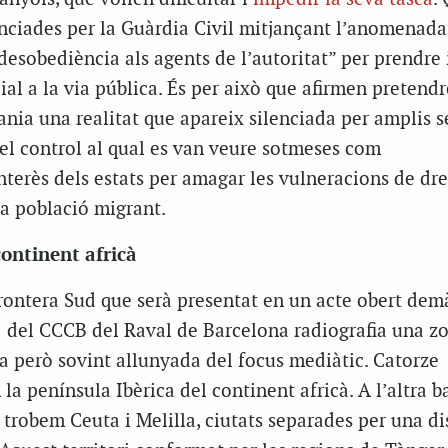
nciades per la Guàrdia Civil mitjançant l’anomenada 
desobediència als agents de l’autoritat” per prendre
ial a la via pública. És per això que afirmen pretendr
ania una realitat que apareix silenciada per amplis s
 el control al qual es van veure sotmeses com
nterès dels estats per amagar les vulneracions de dre
a població migrant.
ontinent africà
rontera Sud que serà presentat en un acte obert demà 
 1 del CCCB del Raval de Barcelona radiografia una z
a però sovint allunyada del focus mediàtic. Catorze
la península Ibèrica del continent africà. A l’altra 
r, trobem Ceuta i Melilla, ciutats separades per una di