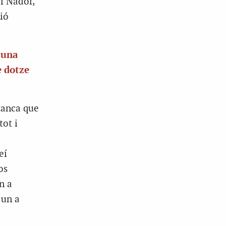
i Nador,
ió
 una
e dotze
tanca que
tot i
eí
os
n a
 un a