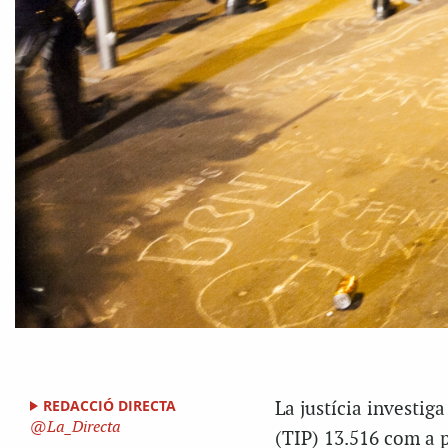
REDACCIÓ DIRECTA
La justícia investig
La_Directa
(TIP) 13.516 com a p