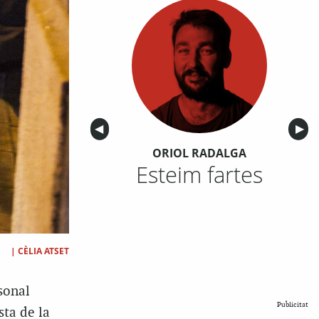
Anterior
◀︎
Sigu
▶︎
ORIOL RADALGA
Esteim fartes
|
CÈLIA ATSET
sonal
Publicitat
sta de la