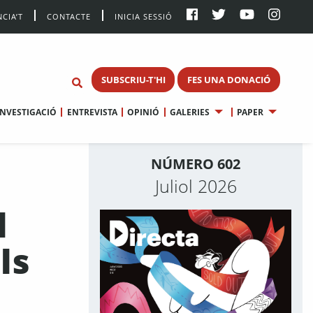
CIA’T
CONTACTE
INICIA SESSIÓ
SUBSCRIU-T'HI
FES UNA DONACIÓ
INVESTIGACIÓ
ENTREVISTA
OPINIÓ
GALERIES
PAPER
NÚMERO 602
Juliol 2026
l
ls