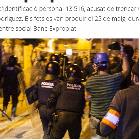
'identificació personal 13.516, acusat de trencar u
odríguez. Els fets es van produir el 25 de maig, dur
centre social Banc Expropiat