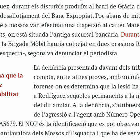
uez, durant els disturbis produïts al barri de Gràcia 
desallotjament del Banc Expropiat. Poc abans de mit
els mossos van efectuar una dispersió al carrer Mare
, on està situada l’antiga sucursal bancària.
Duran
e la Brigada Mòbil hauria colpejat en dues ocasions 
 esquerra-, segons va denunciar el periodista.
La denúncia presentada davant dels tri
a que la
compta, entre altres proves, amb un in
z
forense on es determina que la lesió ha
bilitat
a Rodríguez seqüeles permanents a la m
del dit anular. A la denúncia, s’atribueix
de l’agressió a l’agent amb Número Ope
3679. El NOP és la identificació que es pot observar 
 antiavalots dels Mossos d’Esquadra i que ha de ser vi