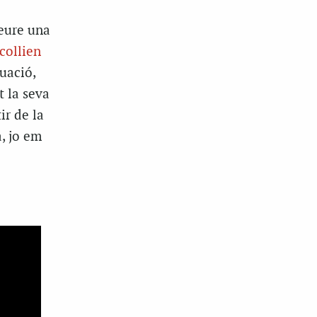
veure una
collien
uació,
 la seva
ir de la
, jo em