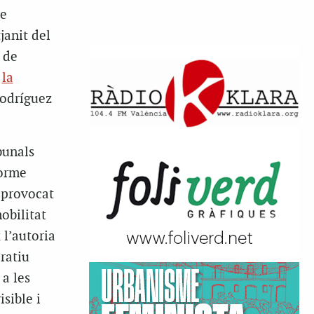
de
janit del
 de
t
la
Rodríguez
bunals
forme
 provocat
obilitat
 l’autoria
ratiu
a les
sible i