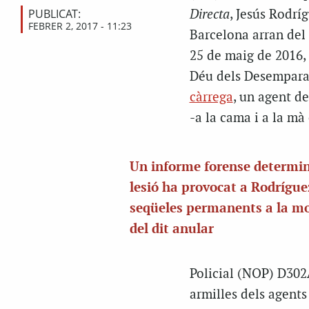
PUBLICAT:
Directa
, Jesús Rodríg
FEBRER 2, 2017 - 11:23
Barcelona arran del 
25 de maig de 2016, 
Déu dels Desemparats
càrrega
, un agent d
-a la cama i a la mà
Un informe forense determin
lesió ha provocat a Rodrígue
seqüeles permanents a la mo
del dit anular
Policial (NOP) D302A
armilles dels agents