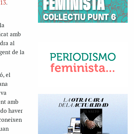
013
.
la
ficat amb
dra al
gent de la
ó, el
mana
 va
ent amb
rdo haver
 coneixen
quan