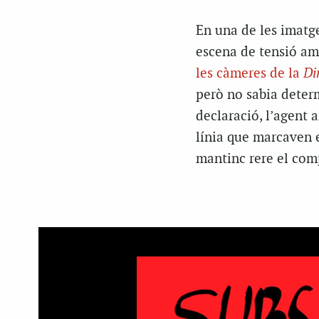
En una de les imatge
escena de tensió am
les càmeres de la
Di
però no sabia deter
declaració, l’agent 
línia que marcaven e
mantinc rere el comp