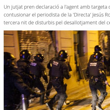
Un jutjat pren declaració a l'agent amb targeta d
contusionar el periodista de la 'Directa' Jesús R
tercera nit de disturbis pel desallotjament del 