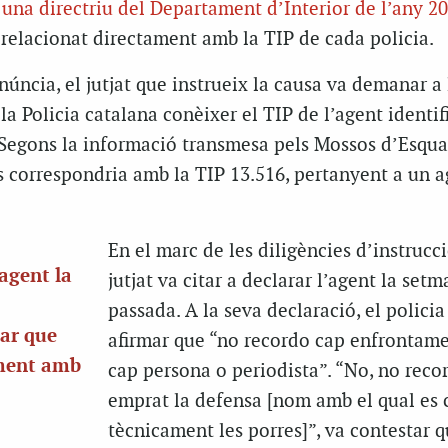
una directriu del Departament d’Interior de l’any 2
relacionat directament amb la TIP de cada policia.
úncia, el jutjat que instrueix la causa va demanar a 
la Policia catalana conèixer el TIP de l’agent identi
egons la informació transmesa pels Mossos d’Esqua
s correspondria amb la TIP 13.516, pertanyent a un a
En el marc de les diligències d’instrucci
’agent la
jutjat va citar a declarar l’agent la set
passada. A la seva declaració, el policia
car que
afirmar que “no recordo cap enfrontam
ament amb
cap persona o periodista”. “No, no reco
emprat la defensa [nom amb el qual es
tècnicament les porres]”, va contestar 