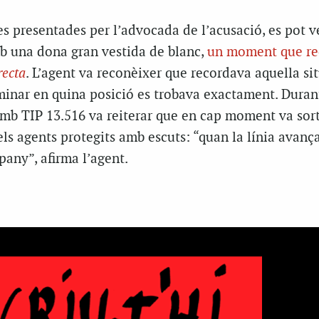
s presentades per l’advocada de l’acusació, es pot 
b una dona gran vestida de blanc,
un moment que re
recta
. L’agent va reconèixer que recordava aquella sit
minar en quina posició es trobava exactament. Durant
amb TIP 13.516 va reiterar que en cap moment va sort
ls agents protegits amb escuts: “quan la línia avança
any”, afirma l’agent.