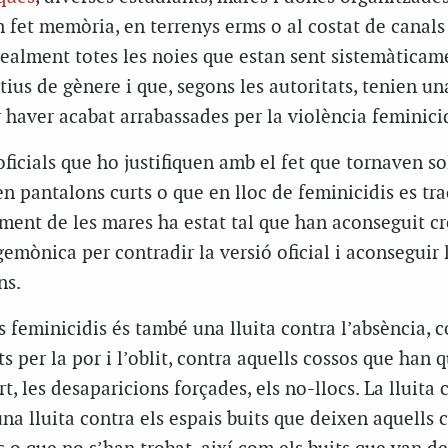
n fet memòria, en terrenys erms o al costat de canals
realment totes les noies que estan sent sistemàticam
ius de gènere i que, segons les autoritats, tenien u
 haver acabat arrabassades per la violència feminici
oficials que ho justifiquen amb el fet que tornaven so
n pantalons curts o que en lloc de feminicidis es tr
ment de les mares ha estat tal que han aconseguit c
emònica per contradir la versió oficial i aconseguir l
ns.
ls feminicidis és també una lluita contra l’absència, 
s per la por i l’oblit, contra aquells cossos que han 
rt, les desaparicions forçades, els no-llocs. La lluita 
na lluita contra els espais buits que deixen aquells 