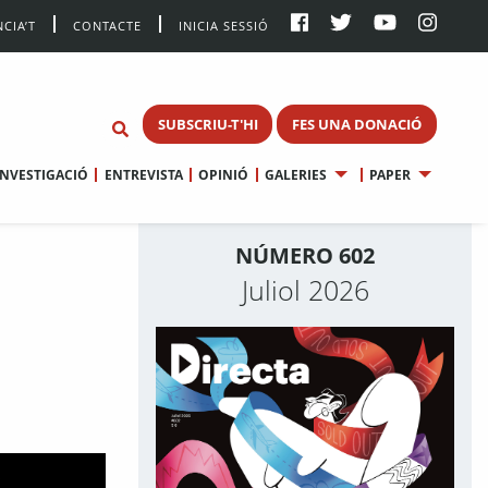
CIA’T
CONTACTE
INICIA SESSIÓ
SUBSCRIU-T'HI
FES UNA DONACIÓ
INVESTIGACIÓ
ENTREVISTA
OPINIÓ
GALERIES
PAPER
NÚMERO 602
Juliol 2026