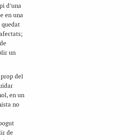
opi d’una
se en una
a quedat
afectats;
 de
blir un
 prop del
buidar
mol, en un
ista no
 pogut
lir de