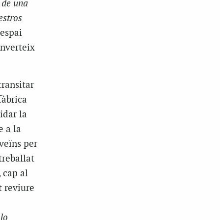
 de una
estros
espai
onverteix
transitar
fàbrica
idar la
e a la
 veïns per
treballat
 cap al
t reviure
lo