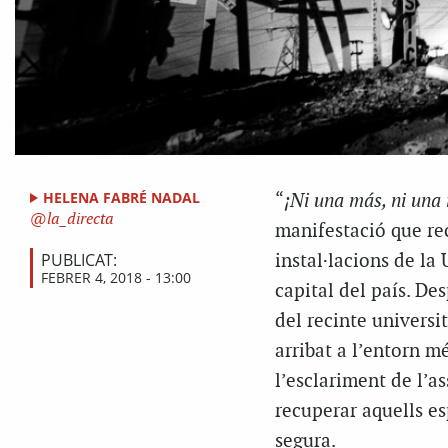
HELENA FABRÉ NADAL
“
¡Ni una más, ni una
la_directa
manifestació que rec
PUBLICAT:
instal·lacions de l
FEBRER 4, 2018 - 13:00
capital del país. De
del recinte universit
arribat a l’entorn m
l’esclariment de l’a
recuperar aquells es
segura.