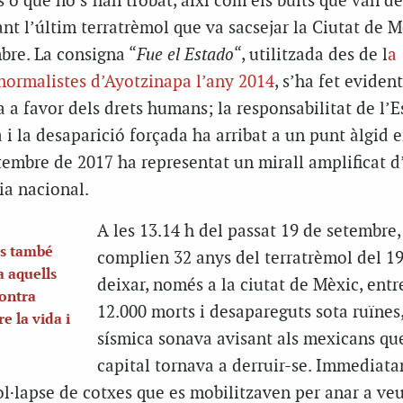
s o que no s’han trobat, així com els buits que van de
ant l’últim terratrèmol que va sacsejar la Ciutat de M
bre. La consigna “
Fue el Estado
“, utilitzada des de l
a
 normalistes d’Ayotzinapa l’any 2014
, s’ha fet evident
ta a favor dels drets humans; la responsabilitat de l’E
 i la desaparició forçada ha arribat a un punt àlgid e
tembre de 2017 ha representat un mirall amplificat d
ia nacional.
A les 13.14 h del passat 19 de setembre,
és també
complien 32 anys del terratrèmol del 1
a aquells
deixar, només a la ciutat de Mèxic, entre
contra
12.000 morts i desapareguts sota ruïnes,
e la vida i
sísmica sonava avisant als mexicans que
capital tornava a derruir-se. Immediata
ol·lapse de cotxes que es mobilitzaven per anar a veu