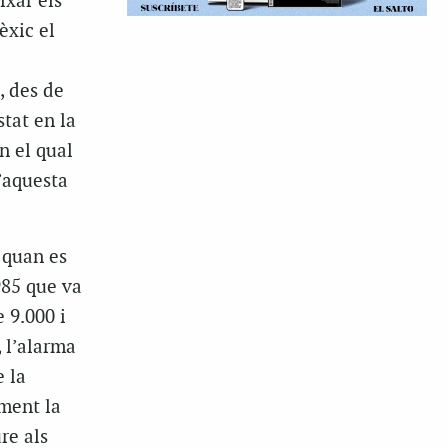
ixar els
èxic el
, des de
stat en la
n el qual
’aquesta
 quan es
985 que va
 9.000 i
 l’alarma
 la
ment la
re als