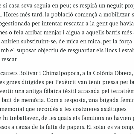
e si casa seva seguia en peu; es respirà un neguit pr
l. Hores més tard, la població començà a mobilitzar-
ogestionada per intentar rescatar a la gent que havi
es o feia arribar menjar i aigua a aquells barris més 
anirien substituint-se, de mica en mica, per la força
amb el suposat objectiu de resguardar els llocs i esta
 rescat.
carrers Bolivar i Chimalpopoca, a la Colònia Obrera,
les grues dirigides per l’exèrcit van tenir pressa per 
vertir una antiga fàbrica tèxtil arrasada pel terratrè
buit de memòria. Com a resposta, una brigada femin
 memorial que recordés a les costureres asiàtiques
i treballaven, de les quals els familiars no havien
ssos a causa de la falta de papers. El solar es va omp