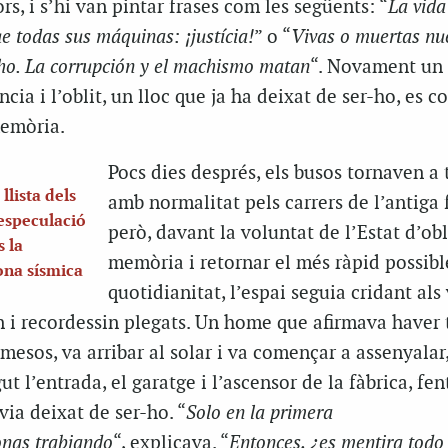
ors, i s’hi van pintar frases com les següents: “
La vida
e todas sus máquinas: ¡justícia!
” o “
Vivas o muertas nu
ho. La corrupción y el machismo matan
“. Novament un 
ncia i l’oblit, un lloc que ja ha deixat de ser-ho, es c
memòria.
Pocs dies després, els busos tornaven a 
llista dels
amb normalitat pels carrers de l’antiga 
’especulació
però, davant la voluntat de l’Estat d’obl
s la
memòria i retornar el més ràpid possibl
ona sísmica
quotidianitat, l’espai seguia cridant als
in i recordessin plegats. Un home que afirmava haver 
 mesos, va arribar al solar i va començar a assenyalar,
ut l’entrada, el garatge i l’ascensor de la fàbrica, fen
via deixat de ser-ho. “
Solo en la primera
onas trabjando
“, explicava. “
Entonces, ¿es mentira todo 