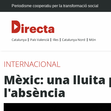
Periodisme cooperatiu per la transformació social
Catalunya
País Valencià
Illes
Catalunya Nord
Món
INTERNACIONAL
Mèxic: una lluit
l'absència