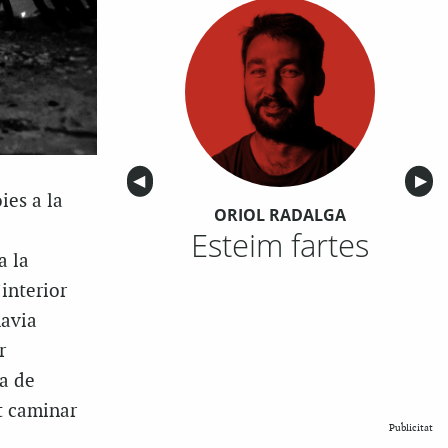
Anterior
◀︎
Sigu
▶︎
ies a la
ORIOL RADALGA
Esteim fartes
a la
’interior
havia
r
ma de
ot caminar
Publicitat