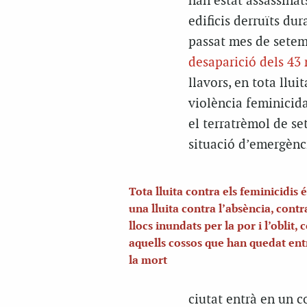
han estat assassinat
edificis derruïts dur
passat mes de setem
desaparició dels 43
llavors, en tota llui
violència feminicida
el terratrèmol de se
situació d’emergènc
Tota lluita contra els feminicidis 
una lluita contra l’absència, contr
llocs inundats per la por i l’oblit, 
aquells cossos que han quedat entr
la mort
ciutat entrà en un c