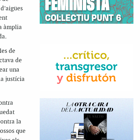
 d’aigües
ent
na àmplia
da.
les de
actava de
rear una
a justícia
contra
quedat
contra la
cossos que