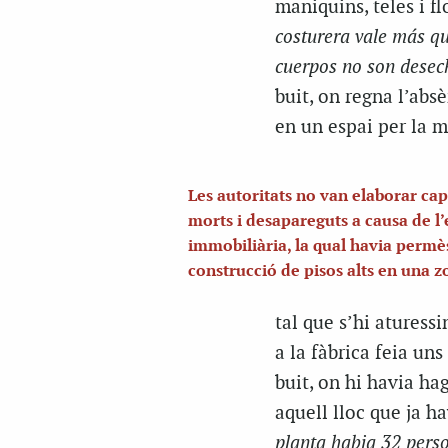
maniquins, teles i fl
costurera vale más qu
cuerpos no son desec
buit, on regna l’absè
en un espai per la 
Les autoritats no van elaborar cap 
morts i desapareguts a causa de l
immobiliària, la qual havia permè
construcció de pisos alts en una z
tal que s’hi aturess
a la fàbrica feia uns
buit, on hi havia hag
aquell lloc que ja ha
planta habia 32 pers