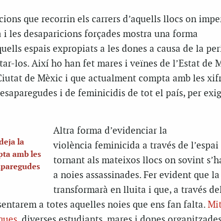
ons que recorrin els carrers d’aquells llocs on impe
a i les desaparicions forçades mostra una forma
uells espais expropiats a les dones a causa de la peri
ar-los. Així ho han fet mares i veïnes de l’Estat de M
 Ciutat de Mèxic i que actualment compta amb les xif
saparegudes i de feminicidis de tot el país, per exigi
Altra forma d’evidenciar la
deja la
violència feminicida a través de l’espai
pta amb les
tornant als mateixos llocs on sovint s’h
aparegudes
a noies assassinades. Fer evident que la
transformarà en lluita i que, a través de
sentarem a totes aquelles noies que ens fan falta.
Mi
ques
, diverses estudiants, mares i dones organitzade