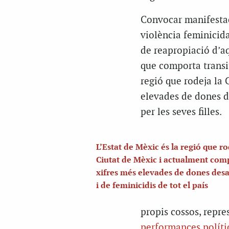
Convocar manifestaci
violència feminicid
de reapropiació d’aq
que comporta transit
regió que rodeja la
elevades de dones de
per les seves filles.
L’Estat de Mèxic és la regió que ro
Ciutat de Mèxic i actualment com
xifres més elevades de dones des
i de feminicidis de tot el país
propis cossos, repre
performances políti