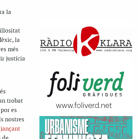
ra la
llositat
èxic, la
res més
r justícia
 és
an trobat
 por es
ls nostres
tjançant
s de