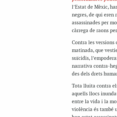
l’Estat de Mèxic, ha
negres, de qui eren 
assassinades per mot
càrrega de raons per
Contra les versions 
matinada, que vestie
suïcidis, l’empodera
narrativa contra-heg
des dels drets huma
Tota lluita contra e
aquells llocs inundat
entre la vida i la mo
violència és també u