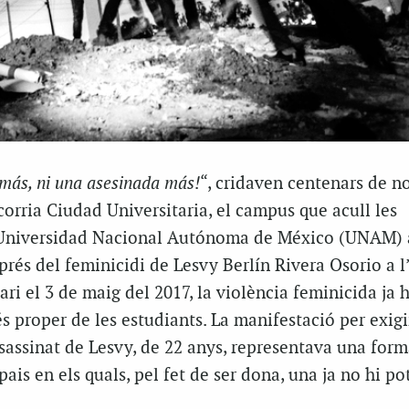
 más, ni una asesinada más!
“, cridaven centenars de no
orria Ciudad Universitaria, el campus que acull les
a Universidad Nacional Autónoma de México (UNAM) 
sprés del feminicidi de Lesvy Berlín Rivera Osorio a l
ari el 3 de maig del 2017, la violència feminicida ja 
és proper de les estudiants. La manifestació per exigi
ssassinat de Lesvy, de 22 anys, representava una for
pais en els quals, pel fet de ser dona, una ja no hi p