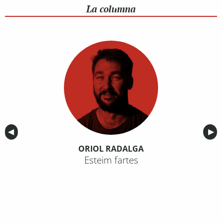
La columna
Anterior
◀︎
Sig
▶︎
ORIOL RADALGA
Esteim fartes