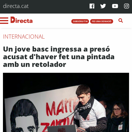
directa.cat
SUBSCRIU-T'HI
FES UNA DONACIÓ
INTERNACIONAL
Un jove basc ingressa a presó
acusat d'haver fet una pintada
amb un retolador