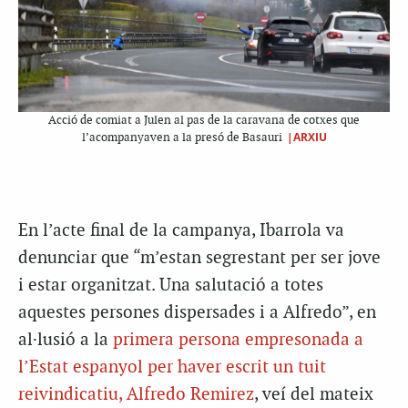
Acció de comiat a Julen al pas de la caravana de cotxes que
|ARXIU
l’acompanyaven a la presó de Basauri
En l’acte final de la campanya, Ibarrola va
denunciar que “m’estan segrestant per ser jove
i estar organitzat. Una salutació a totes
aquestes persones dispersades i a Alfredo”, en
al·lusió a la
primera persona empresonada a
l’Estat espanyol per haver escrit un tuit
reivindicatiu, Alfredo Remirez
, veí del mateix