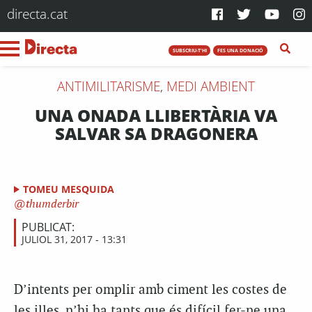
directa.cat
SUBSCRIU-T'HI
FES UNA DONACIÓ
ANTIMILITARISME
,
MEDI AMBIENT
UNA ONADA LLIBERTÀRIA VA
SALVAR SA DRAGONERA
TOMEU MESQUIDA
thumderbir
PUBLICAT:
JULIOL 31, 2017 - 13:31
D’intents per omplir amb ciment les costes de
les illes, n’hi ha tants que és difícil fer-ne una