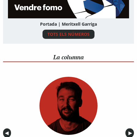
Portada | Meritxell Garriga
TOTS ELS NÚMEROS
La columna
Anterior
◀︎
Sig
▶︎