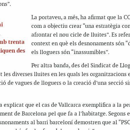
ons”.
La portaveu, a més, ha afirmat que la 
i
com a objectiu crear “una estratègia c
l
afrontar el nou cicle de lluites”. Es refe
mb trenta
context en què els desnonaments són “di
liquen des
els lloguers són “inassumibles”.
Per altra banda, des del Sindicat de Llog
 les diverses lluites en les quals les organitzacions 
ió de vagues de lloguers o la creació d’una secció si
a explicat que el cas de Vallcarca exemplifica a la pe
ament de Barcelona pel que fa a l’habitatge. Segons e
esnonaments al barri barceloní demostren que al “PSC