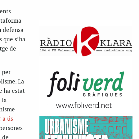
rents
ataforma
n defensa
ts que s’ha
tge de
 per
lisme. La
e ha estat
 la
anisme
 a ús
 persones
a de