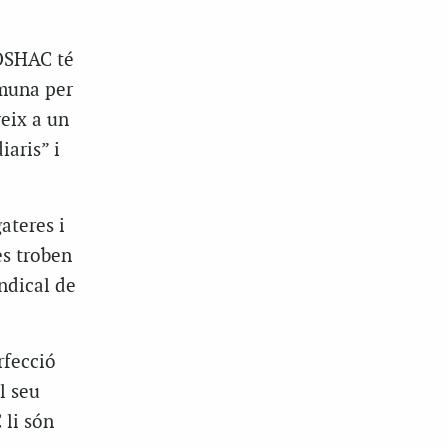
COSHAC té
omuna per
reix a un
aris” i
ateres i
es troben
ndical de
rfecció
l seu
 li són