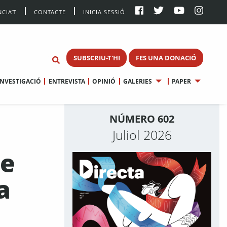
CIA’T
CONTACTE
INICIA SESSIÓ
SUBSCRIU-T'HI
FES UNA DONACIÓ
INVESTIGACIÓ
ENTREVISTA
OPINIÓ
GALERIES
PAPER
NÚMERO 602
Juliol 2026
ge
a