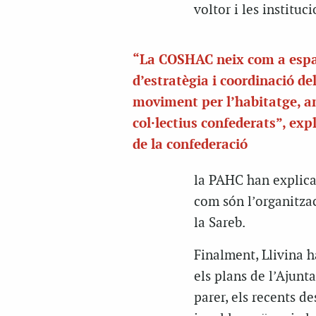
voltor i les instituci
“La COSHAC neix com a espa
d’estratègia i coordinació de
moviment per l’habitatge, a
col·lectius confederats”, exp
de la confederació
la PAHC han explicat
com són l’organitzac
la Sareb.
Finalment, Llivina h
els plans de l’Ajunt
parer, els recents d