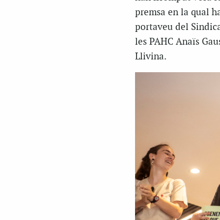
premsa en la qual ha
portaveu del Sindic
les PAHC Anaïs Gause
Llivina.