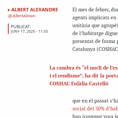
ALBERT ALEXANDRE
El mes de febrer, du
AlbertAlexan
agents implicats en 
unitària que agrupé
PUBLICAT:
JUNY 17, 2025 - 11:55
de l’habitatge digne 
presentat de forma 
Catalunya (COSHAC
La cambra és “el nucli de l’e
i el rendisme”, ha dit la port
COSHAC Eulàlia Castelló
que en el passat s’h
social del 30% d’hab
han irromput vora le