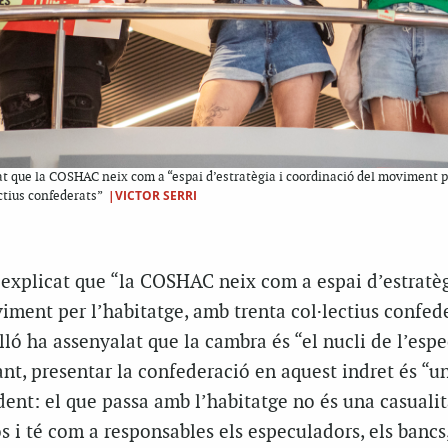
t que la COSHAC neix com a “espai d’estratègia i coordinació del moviment p
|VICTOR SERRI
ctius confederats”
n explicat que “la COSHAC neix com a espai d’estratèg
ment per l’habitatge, amb trenta col·lectius confede
lló ha assenyalat que la cambra és “el nucli de l’espe
tant, presentar la confederació en aquest indret és “u
dent: el que passa amb l’habitatge no és una casualit
s i té com a responsables els especuladors, els bancs,