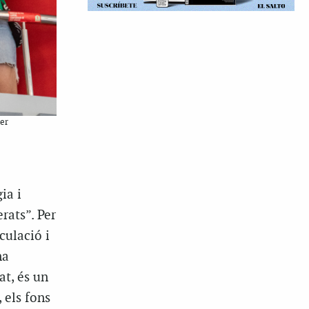
er
ia i
rats”. Per
culació i
na
at, és un
 els fons