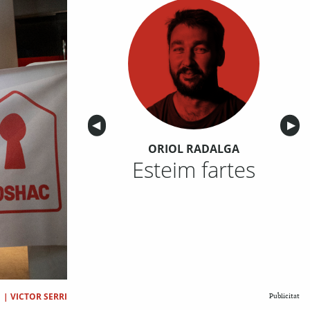
Anterior
◀︎
Sigu
▶︎
ORIOL RADALGA
Esteim fartes
|
VICTOR SERRI
Publicitat