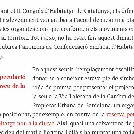
rant el II Congrés d’Habitatge de Catalunya, els dife
l’esdeveniment van arribar a l’acord de crear una pl
s les organitzacions que conformen els moviments e
al territori. Tot i això, no ha estat fins aquest dimar
pública l’anomenada Confederació Sindical d’Habita
).
En aquest sentit, l’emplaçament escollit
speculació
donar-se a conèixer estava ple de simbo
aveu de la
roda de premsa per presentar el project
la seu a la Via Laietana de la Cambra de
Propietat Urbana de Barcelona, un org
a posicionat, per exemple, en contra de la
reserva per
itatge nou a la ciutat
. Així, quasi una seixantena de
s deu del matí a l’oficina i allà s’ha muntat una rod