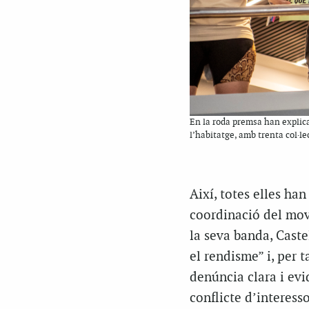
En la roda premsa han explica
l’habitatge, amb trenta col·le
Així, totes elles ha
coordinació del movi
la seva banda, Caste
el rendisme” i, per 
denúncia clara i evi
conflicte d’interesso