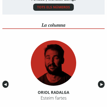
TOTS ELS NÚMEROS
La columna
Anterior
◀︎
Sig
▶︎
ORIOL RADALGA
Esteim fartes