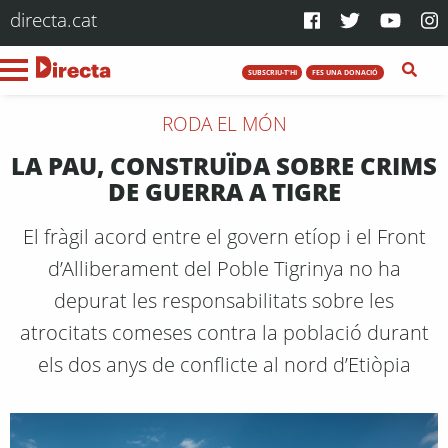
directa.cat
SUBSCRIU-T'HI
FES UNA DONACIÓ
RODA EL MÓN
LA PAU, CONSTRUÏDA SOBRE CRIMS
DE GUERRA A TIGRE
El fràgil acord entre el govern etíop i el Front
d’Alliberament del Poble Tigrinya no ha
depurat les responsabilitats sobre les
atrocitats comeses contra la població durant
els dos anys de conflicte al nord d’Etiòpia