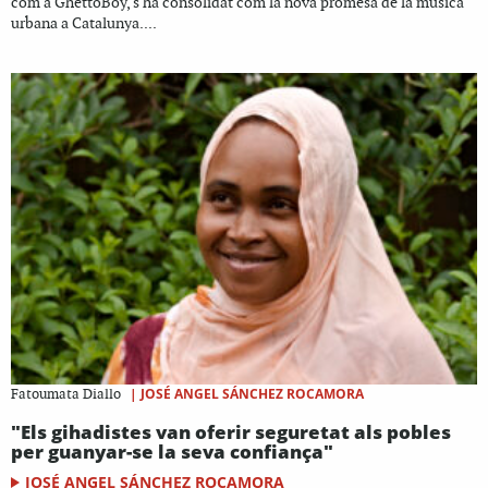
com a GhettoBoy, s'ha consolidat com la nova promesa de la música
urbana a Catalunya....
|
JOSÉ ANGEL SÁNCHEZ ROCAMORA
Fatoumata Diallo
"Els gihadistes van oferir seguretat als pobles
per guanyar-se la seva confiança"
JOSÉ ANGEL SÁNCHEZ ROCAMORA