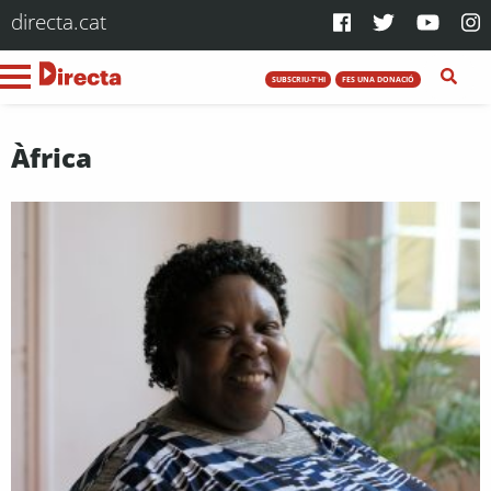
directa.cat
SUBSCRIU-T'HI
FES UNA DONACIÓ
Àfrica