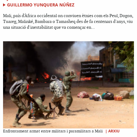
GUILLERMO YUNQUERA NÚÑEZ
Mali, país d'Àfrica occidental on conviuen ètnies com els Peul, Dogon,
Tuareg, Malinké, Bambara o Tamasheq des de fa centenars d'anys, viu
una situació d'inestabilitat que va començar en...
|
ARXIU
Enfrontament armat entre militars i paramilitars a Mali