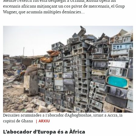
Mentre l’exèrcit rus està desplegat a Ucraïna, Rússia opera als
escenaris africans mitjançant un cos privat de mercenaris, el Grup
Wagner, que acumula múltiples denúncies...
Deixalles acumulades a l'abocador d'Agbogbloshie, situat a Accra, la
|
ARXIU
capital de Ghana
L’abocador d’Europa és a Àfrica