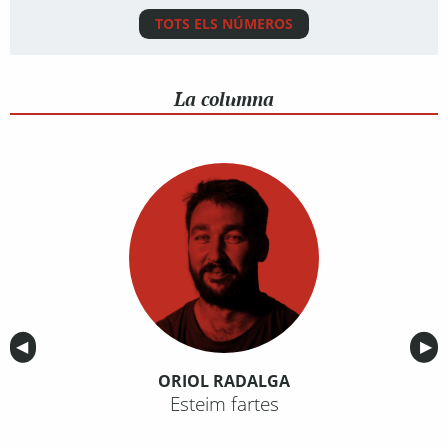
TOTS ELS NÚMEROS
La columna
Anterior
◀︎
Sig
▶︎
ORIOL RADALGA
Esteim fartes