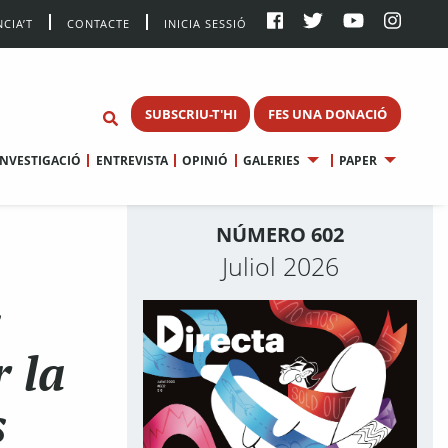
CIA’T
CONTACTE
INICIA SESSIÓ
SUBSCRIU-T'HI
FES UNA DONACIÓ
INVESTIGACIÓ
ENTREVISTA
OPINIÓ
GALERIES
PAPER
NÚMERO 602
Juliol 2026
s
r la
s