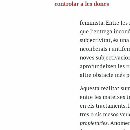
controlar a les dones
feminista. Entre les
que l’entrega incondi
subjectivitat, és un
neoliberals i antife
noves subjectivacion
aprofundeixen les ru
altre obstacle més pe
Aquesta realitat su
entre les mateixes t
en els tractaments, 
tres o sis mesos veu
propietàries
. Anomeno