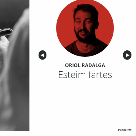
Anterior
◀︎
Sigu
▶︎
ORIOL RADALGA
Esteim fartes
Publicitat