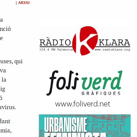
|
ARXIU
la
enció
ue
uses, qui
eva
 la
ig
ó
virus.
ndant
èmia,