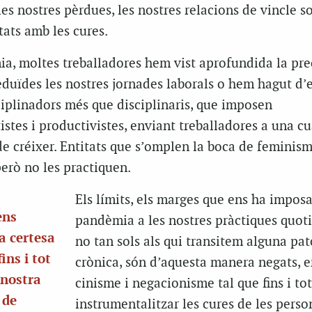
les nostres pèrdues, les nostres relacions de vincle soc
tats amb les cures.
a, moltes treballadores hem vist aprofundida la pre
reduïdes les nostres jornades laborals o hem hagut d’
plinadors més que disciplinaris, que imposen
istes i productivistes, enviant treballadores a una c
de créixer. Entitats que s’omplen la boca de feminism
però no les practiquen.
Els límits, els marges que ens ha imposa
ens
pandèmia a les nostres pràctiques quoti
a certesa
no tan sols als qui transitem alguna pat
ins i tot
crònica, són d’aquesta manera negats, 
 nostra
cinisme i negacionisme tal que fins i to
 de
instrumentalitzar les cures de les perso