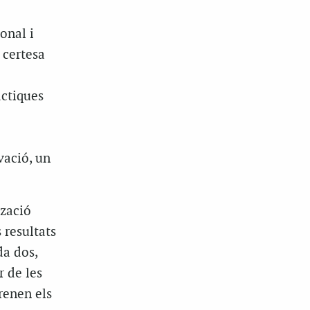
onal i
 certesa
àctiques
vació, un
tzació
 resultats
da dos,
r de les
renen els