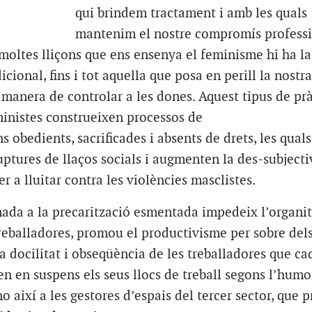
qui brindem tractament i amb les quals
mantenim el nostre compromís professi
 moltes lliçons que ens ensenya el feminisme hi ha la
cional, fins i tot aquella que posa en perill la nostra
a manera de controlar a les dones. Aquest tipus de pr
ministes construeixen processos de
s obedients, sacrificades i absents de drets, les quals
ptures de llaços socials i augmenten la des-subjecti
r a lluitar contra les violències masclistes.
mada a la precarització esmentada impedeix l’organi
reballadores, promou el productivisme per sobre dels
la docilitat i obseqüència de les treballadores que ca
en en suspens els seus llocs de treball segons l’humo
 així a les gestores d’espais del tercer sector, que p