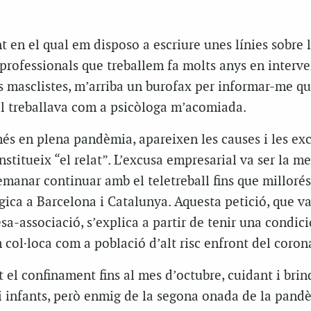
en el qual em disposo a escriure unes línies sobre 
 professionals que treballem fa molts anys en interv
s masclistes, m’arriba un burofax per informar-me q
ual treballava com a psicòloga m’acomiada.
 en plena pandèmia, apareixen les causes i les exc
institueix “el relat”. L’excusa empresarial va ser la m
emanar continuar amb el teletreball fins que millorés
ica a Barcelona i Catalunya. Aquesta petició, que va
a-associació, s’explica a partir de tenir una condici
ol·loca com a població d’alt risc enfront del corona
ot el confinament fins al mes d’octubre, cuidant i bri
i infants, però enmig de la segona onada de la pand