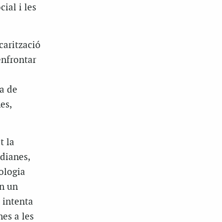
ial i les
carització
enfrontar
ua de
es,
t la
dianes,
ologia
en un
t intenta
nes a les