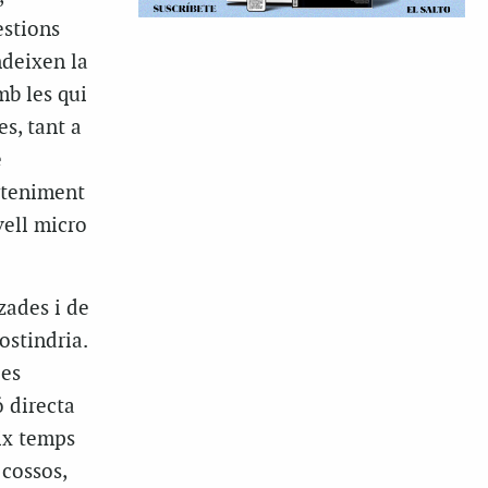
estions
ndeixen la
mb les qui
s, tant a
e
osteniment
vell micro
zades i de
ostindria.
les
ó directa
eix temps
 cossos,