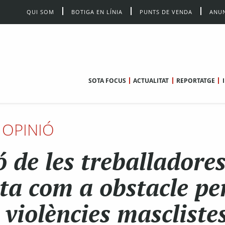
QUI SOM
BOTIGA EN LÍNIA
PUNTS DE VENDA
ANUN
SOTA FOCUS
ACTUALITAT
REPORTATGE
OPINIÓ
ó de les treballadore
cta com a obstacle pe
s violències mascliste