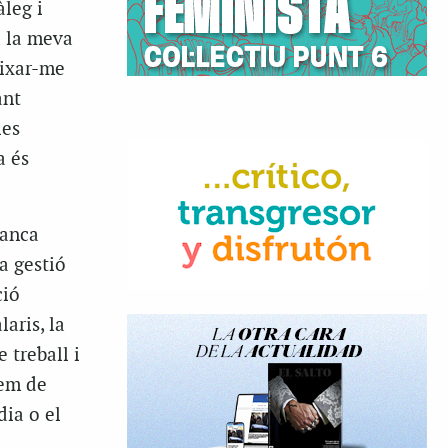
leg i
a la meva
eixar-me
ant
les
a és
manca
a gestió
ció
laris, la
 treball i
hem de
dia o el
,