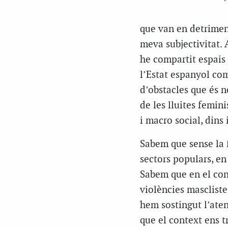
que van en detriment
meva subjectivitat. 
he compartit espais 
l’Estat espanyol com
d’obstacles que és n
de les lluites femin
i macro social, dins 
Sabem que sense la f
sectors populars, en 
Sabem que en el cont
violències mascliste
hem sostingut l’aten
que el context ens t