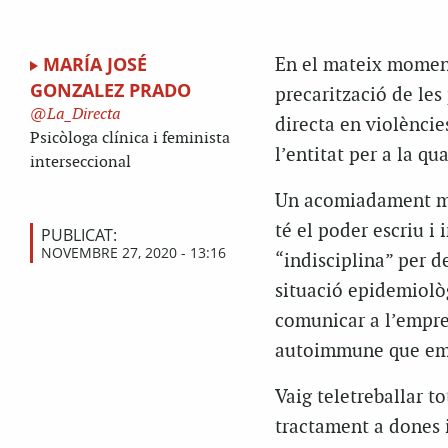
MARÍA JOSÉ
En el mateix moment 
GONZALEZ PRADO
precarització de les
La_Directa
directa en violèncie
Psicòloga clínica i feminista
l’entitat per a la q
interseccional
Un acomiadament més
té el poder escriu i 
PUBLICAT:
NOVEMBRE 27, 2020 - 13:16
“indisciplina” per d
situació epidemiològ
comunicar a l’empres
autoimmune que em c
Vaig teletreballar t
tractament a dones 