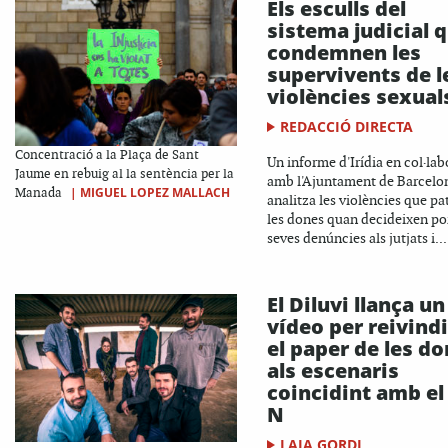
Els esculls del
sistema judicial 
condemnen les
supervivents de l
violències sexual
REDACCIÓ DIRECTA
Concentració a la Plaça de Sant
Un informe d'Irídia en col·lab
Jaume en rebuig al la sentència per la
amb l'Ajuntament de Barcelo
|
MIGUEL LOPEZ MALLACH
Manada
analitza les violències que pa
les dones quan decideixen por
seves denúncies als jutjats i...
El Diluvi llança un
vídeo per reivind
el paper de les d
als escenaris
coincidint amb el
N
LAIA GORDI