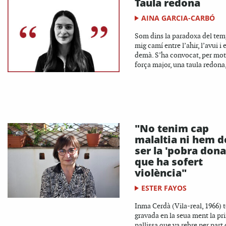
Taula redona
AINA GARCIA-CARBÓ
Som dins la paradoxa del tem
mig camí entre l’ahir, l’avui i e
demà. S’ha convocat, per mot
força major, una taula redona,
"No tenim cap
malaltia ni hem d
ser la 'pobra dona
que ha sofert
violència"
ESTER FAYOS
Inma Cerdà (Vila-real, 1966) t
gravada en la seua ment la pr
pallissa que va rebre per part 