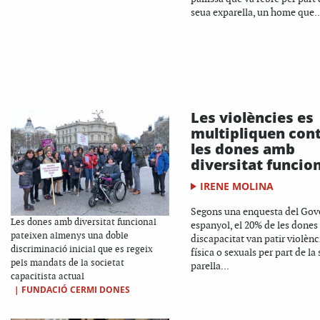
seua exparella, un home que..
Les violències es
multipliquen con
les dones amb
diversitat funcio
IRENE MOLINA
Segons una enquesta del Gov
Les dones amb diversitat funcional
espanyol, el 20% de les done
pateixen almenys una doble
discapacitat van patir violènc
discriminació inicial que es regeix
física o sexuals per part de la
pels mandats de la societat
parella...
capacitista actual
|
FUNDACIÓ CERMI DONES