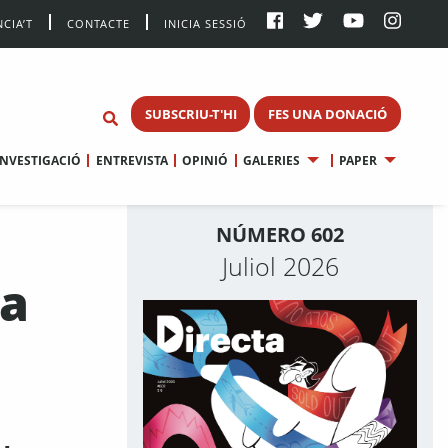
CIA’T
CONTACTE
INICIA SESSIÓ
SUBSCRIU-T'HI
FES UNA DONACIÓ
INVESTIGACIÓ
ENTREVISTA
OPINIÓ
GALERIES
PAPER
NÚMERO 602
Juliol 2026
ia