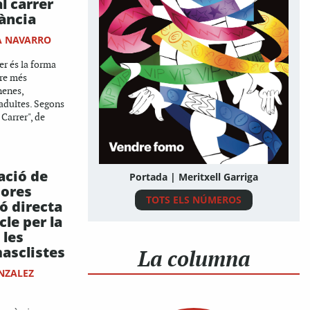
l carrer
fància
A NAVARRO
er és la forma
ere més
nenes,
adultes. Segons
 Carrer", de
ació de
Portada | Meritxell Garriga
dores
TOTS ELS NÚMEROS
ó directa
le per la
 les
masclistes
La columna
NZALEZ