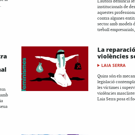
L'autora denuncia le
.
institucionals de de
aquestes professiona
contra algunes entita
sector amb models d
treball empresarials,
La reparació
tra
violències s
LAIA SERRA
nal
Quins són els mecan
legislació contempla
les víctimes i superv
ern
violències masclistes
s amb
Laia Serra posa el fo
ia
 seua