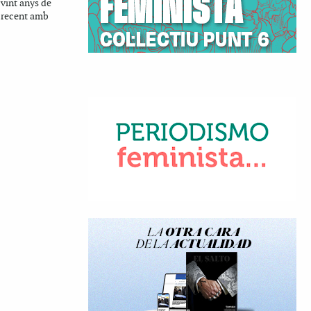
vint anys de
 recent amb