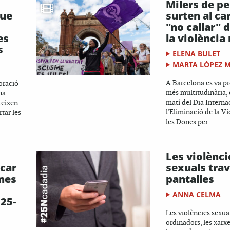
Milers de p
que
surten al ca
"no callar" 
es
la violència
s
ELENA BULET
MARTA LÓPEZ 
A Barcelona es va pr
oració
més multitudinària,
na
matí del Dia Interna
teixen
l'Eliminació de la V
tar les
les Dones per...
Les violènci
icar
sexuals trav
ones
pantalles
ANNA CELMA
 25-
Les violències sexual
ordinadors, les xarxes