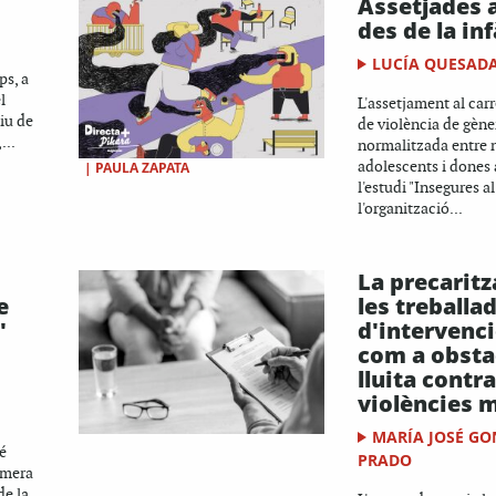
Assetjades a
des de la in
LUCÍA QUESAD
ps, a
l
L'assetjament al carr
iu de
de violència de gèn
...
normalitzada entre 
adolescents i dones 
|
PAULA ZAPATA
l'estudi "Insegures al
l'organització...
La precaritz
e
les treballa
'
d'intervenci
com a obstac
lluita contra
violències 
MARÍA JOSÉ GO
é
PRADO
imera
de la