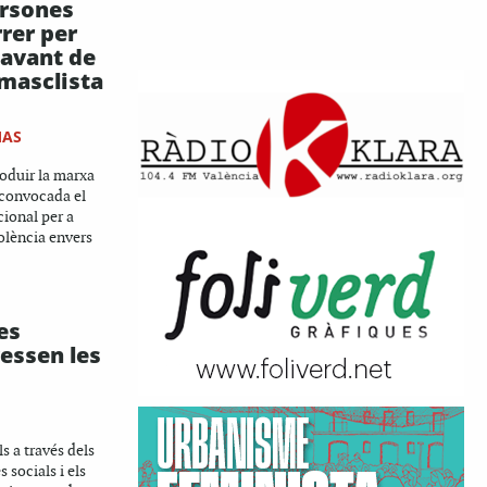
ersones
rrer per
davant de
 masclista
MAS
oduir la marxa
 convocada el
cional per a
iolència envers
es
essen les
s a través dels
 socials i els