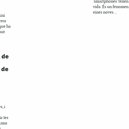
'smartphones' tenen 
vida. És un fenomen
eines noves...
ini
rera
 que ha
uit
 de
 de
, i
r les
 Anna
r