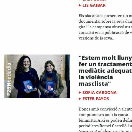
LIS GAIBAR
Els alacantins presenten un m
documental sobre la seva dar
gira i la campanya #itusolstu
consistit en la publicació de v
versions de la seva...
"Estem molt lluny
fer un tractament
mediàtic adequat
la violència
masclista"
SOFIA CARDONA
ESTER FAYOS
Dones amb convicció, valentes
compromeses amb la causa
feminista. Així es poden defini
periodistes Remei Castelló i
Gimeno. Ambdues van forma