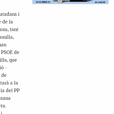
iutadans i
e de la
ons, tant
onilla,
han
l PSOE de
lla, que
ió -
 de
tarà a la
ria del PP
usana
ta.
i