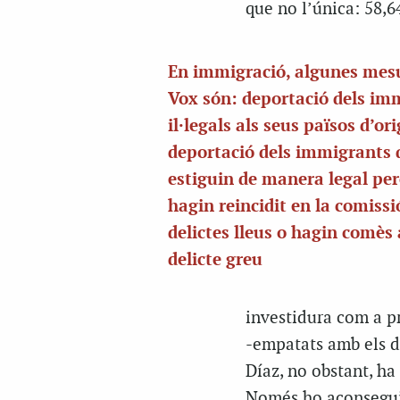
que no l’única: 58,6
En immigració, algunes mes
Vox són: deportació dels im
il·legals als seus països d’or
deportació dels immigrants 
estiguin de manera legal pe
hagin reincidit en la comissi
delictes lleus o hagin comès
delicte greu
investidura com a pr
-empatats amb els de
Díaz, no obstant, ha 
Només ho aconseguir