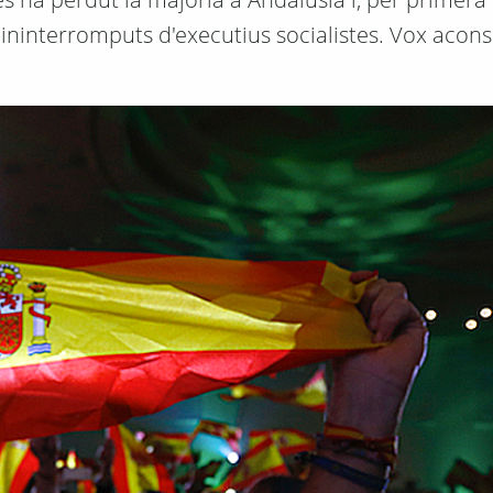
ninterromputs d'executius socialistes. Vox acon