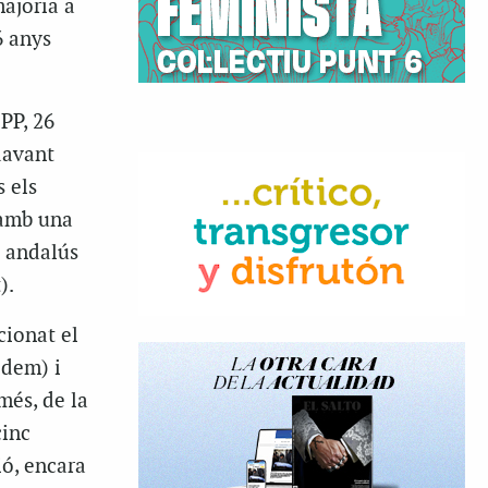
majoria a
6 anys
PP, 26
davant
 els
 amb una
t andalús
).
cionat el
odem) i
més, de la
cinc
ió, encara