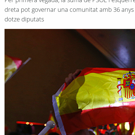
dreta pot governar una comunitat amb 36 anys i
dotze diputats