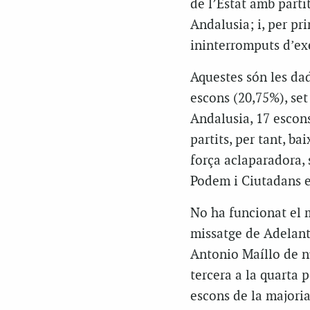
de l’Estat amb parti
Andalusia; i, per p
ininterromputs d’exe
Aquestes són les dad
escons (20,75%), se
Andalusia, 17 escons
partits, per tant, b
força aclaparadora, 
Podem i Ciutadans e
No ha funcionat el m
missatge de Adelant
Antonio Maíllo de nú
tercera a la quarta 
escons de la majoria