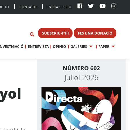
CIA’T
CONTACTE
INICIA SESSIÓ
SUBSCRIU-T'HI
FES UNA DONACIÓ
INVESTIGACIÓ
ENTREVISTA
OPINIÓ
GALERIES
PAPER
NÚMERO 602
Juliol 2026
nyol
vegada, la