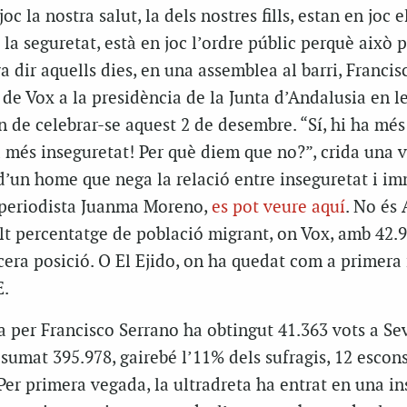
oc la nostra salut, la dels nostres fills, estan en joc e
c la seguretat, està en joc l’ordre públic perquè això p
 va dir aquells dies, en una assemblea al barri, Francis
 de Vox a la presidència de la Junta d’Andalusia en l
 de celebrar-se aquest 2 de desembre. “Sí, hi ha més
ha més inseguretat! Per què diem que no?”, crida una 
d’un home que nega la relació entre inseguretat i im
l periodista Juanma Moreno,
es pot veure aquí
. No és 
lt percentatge de població migrant, on Vox, amb 42.9
cera posició. O El Ejido, on ha quedat com a primera 
E.
a per Francisco Serrano ha obtingut 41.363 vots a Sev
sumat 395.978, gairebé l’11% dels sufragis, 12 escons
er primera vegada, la ultradreta ha entrat en una in