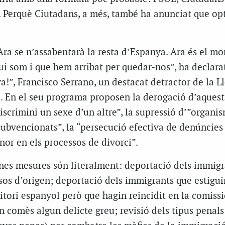
 Perquè Ciutadans, a més, també ha anunciat que opt
Ara se n’assabentarà la resta d’Espanya. Ara és el m
 qui som i que hem arribat per quedar-nos”, ha declarat
!”, Francisco Serrano, un destacat detractor de la Ll
 En el seu programa proposen la derogació d’aquesta
scrimini un sexe d’un altre”, la supressió d’”organi
subvencionats”, la “persecució efectiva de denúncies 
nor en els processos de divorci”.
nes mesures són literalment: deportació dels immigr
aïsos d’origen; deportació dels immigrants que estigui
itori espanyol però que hagin reincidit en la comiss
in comès algun delicte greu; revisió dels tipus penals 