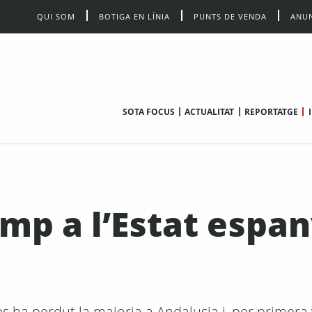
QUI SOM
BOTIGA EN LÍNIA
PUNTS DE VENDA
ANUN
SOTA FOCUS
ACTUALITAT
REPORTATGE
omp a l’Estat espa
 ha perdut la majoria a Andalusia i, per primera 