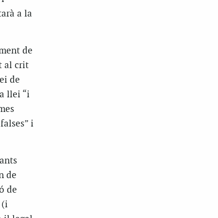
arà a la
oment de
 al crit
ei de
 llei “i
smes
falses” i
ants
n de
ió de
(i