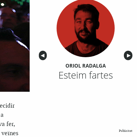
Anterior
◀︎
Sigu
▶︎
ORIOL RADALGA
Esteim fartes
ecidir
 a
a fer,
Publicitat
i veïnes