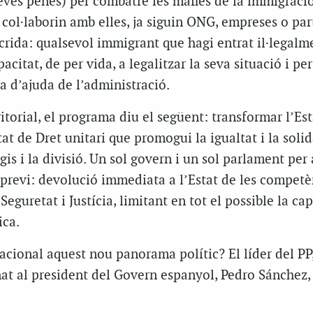
ves penes) per combatre les màfies de la immigració 
 col·laborin amb elles, ja siguin ONG, empreses o par
crida: qualsevol immigrant que hagi entrat il·legalm
citat, de per vida, a legalitzar la seva situació i per
 d’ajuda de l’administració.
ritorial, el programa diu el següent: transformar l’Est
t de Dret unitari que promogui la igualtat i la solid
is i la divisió. Un sol govern i un sol parlament per 
previ: devolució immediata a l’Estat de les competè
Seguretat i Justícia, limitant en tot el possible la ca
ica.
acional aquest nou panorama polític? El líder del PP
at al president del Govern espanyol, Pedro Sánchez,