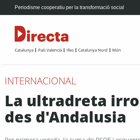
Periodisme cooperatiu per la transformació social
Catalunya
País Valencià
Illes
Catalunya Nord
Món
INTERNACIONAL
La ultradreta irr
des d'Andalusia
Per primera vegada, la suma de PSOE i esquerres