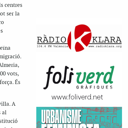
ls centres
ot ser la
co
es
veïna
migració.
Almeria,
00 vots,
força. És
illa. A
 al
stitució