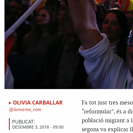
OLIVIA CARBALLAR
Fa tot just tres mes
lamarea_com
“reformular”, és a di
població migrant a l
PUBLICAT:
DESEMBRE 3, 2018 - 09:00
segons va explicar l