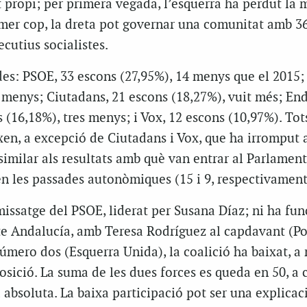
t propi; per primera vegada, l’esquerra ha perdut la 
rimer cop, la dreta pot governar una comunitat amb 3
cutius socialistes.
es: PSOE, 33 escons (27,95%), 14 menys que el 2015; 
t menys; Ciutadans, 21 escons (18,27%), vuit més; En
 (16,18%), tres menys; i Vox, 12 escons (10,97%). Tots
aixen, a excepció de Ciutadans i Vox, que ha irromput
similar als resultats amb què van entrar al Parlamen
n les passades autonòmiques (15 i 9, respectivament
issatge del PSOE, liderat per Susana Díaz; ni ha fun
e Andalucía, amb Teresa Rodríguez al capdavant (P
mero dos (Esquerra Unida), la coalició ha baixat, a 
posició. La suma de les dues forces es queda en 50, a 
 absoluta. La baixa participació pot ser una explicac