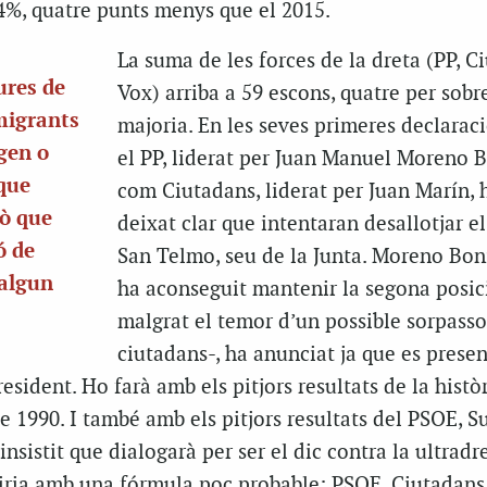
4%, quatre punts menys que el 2015.
La suma de les forces de la dreta (PP, C
ures de
Vox) arriba a 59 escons, quatre per sobr
migrants
majoria. En les seves primeres declaraci
igen o
el PP, liderat per Juan Manuel Moreno B
que
com Ciutadans, liderat per Juan Marín, 
rò que
deixat clar que intentaran desallotjar e
ó de
San Telmo, seu de la Junta. Moreno Boni
 algun
ha aconseguit mantenir la segona posic
malgrat el temor d’un possible sorpasso
ciutadans-, ha anunciat ja que es presen
esident. Ho farà amb els pitjors resultats de la histò
 1990. I també amb els pitjors resultats del PSOE, S
insistit que dialogarà per ser el dic contra la ultradre
ia amb una fórmula poc probable: PSOE, Ciutadans 