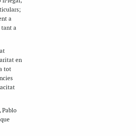
il·legal,
ticulars;
ent a
 tant a
at
aritat en
a tot
ncies
pacitat
, Pablo
 que