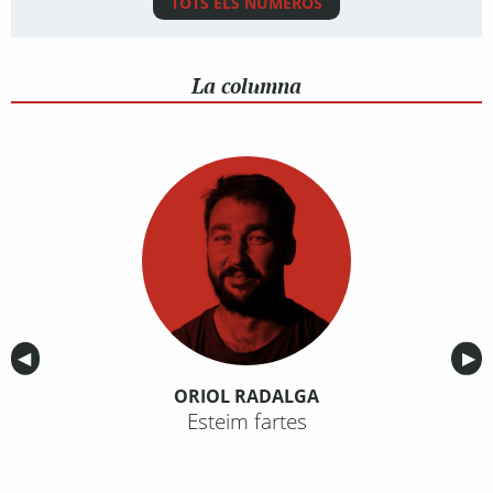
TOTS ELS NÚMEROS
La columna
Anterior
◀︎
Sig
▶︎
ORIOL RADALGA
Esteim fartes