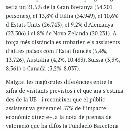
seria un 21,5% de la Gran Bretanya (54.201
persones), el 13,8% d’Itàlia (34.949), el 10,6%
d’Estats Units (26.743), el 9,2% d’Alemanya
(23.306) i el 8% de Nova Zelanda (20.231). A
força més distància es trobarien els assistents
d’altres països com l’Estat francès (5,4%,
13.726), Austràlia (4,2%, 10.483), Suïssa (3,3%,
8.361) o Canadà (3,2%, 8.037).
Malgrat les majúscules diferències entre la
xifra de visitants previstos i el que ara s’estima
des de la UB –i reconèixer que el públic
assistent va generar el 57% de l’impacte
econòmic directe–, a la nota de premsa de
valoració que ha difós la Fundació Barcelona