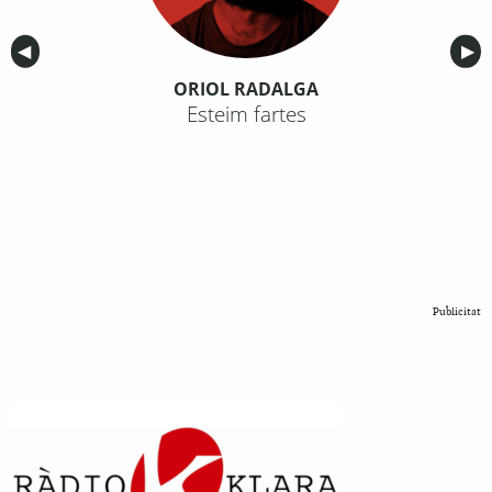
Anterior
◀︎
Sig
▶︎
ORIOL RADALGA
Esteim fartes
Publicitat