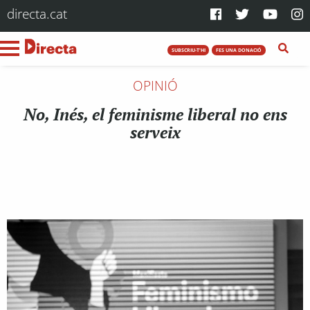
directa.cat
SUBSCRIU-T'HI
FES UNA DONACIÓ
OPINIÓ
No, Inés, el feminisme liberal no ens
serveix