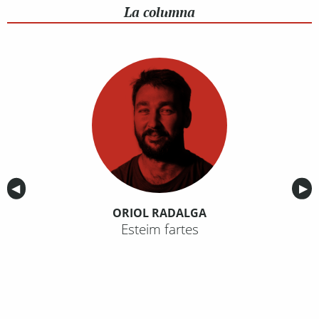
La columna
Anterior
◀︎
Sig
▶︎
ORIOL RADALGA
Esteim fartes