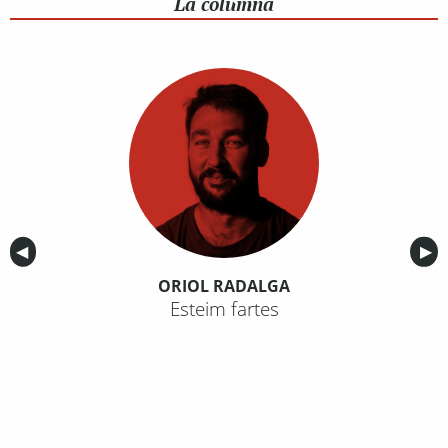
La columna
Anterior
◀︎
Sig
▶︎
ORIOL RADALGA
Esteim fartes