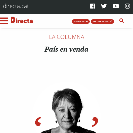
directa.cat
SUBSCRIU-T'HI
FES UNA DONACIÓ
LA COLUMNA
País en venda