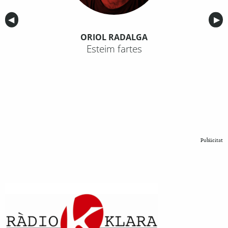
Anterior
◀︎
Sig
▶︎
ORIOL RADALGA
Esteim fartes
Publicitat