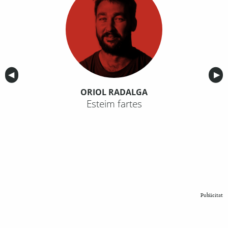
Anterior
◀︎
Sig
▶︎
ORIOL RADALGA
Esteim fartes
Publicitat