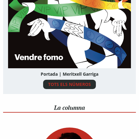
Portada | Meritxell Garriga
TOTS ELS NÚMEROS
La columna