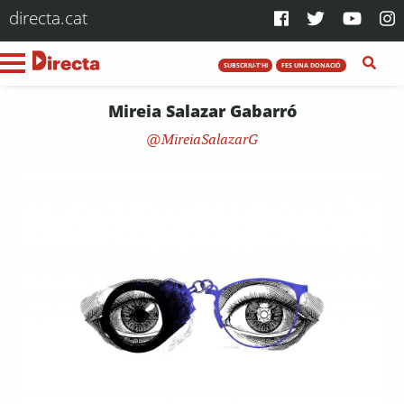
directa.cat
SUBSCRIU-T'HI
FES UNA DONACIÓ
Mireia Salazar Gabarró
MireiaSalazarG