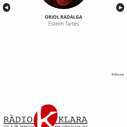
Anterior
◀︎
Sig
▶︎
ORIOL RADALGA
Esteim fartes
Publicitat