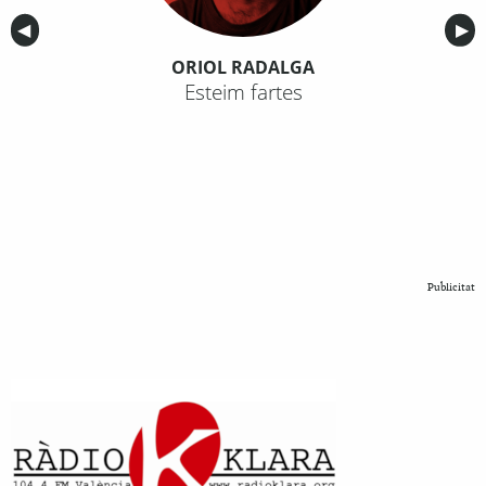
Anterior
◀︎
Sig
▶︎
ORIOL RADALGA
Esteim fartes
Publicitat