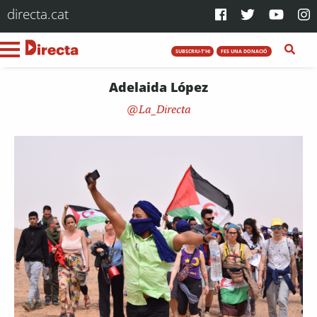
directa.cat
SUBSCRIU-T'HI
FES UNA DONACIÓ
Adelaida López
La_Directa