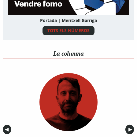
Portada | Meritxell Garriga
TOTS ELS NÚMEROS
La columna
Anterior
◀︎
Sig
▶︎