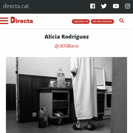
directa.cat
SUBSCRIU-T'HI
FES UNA DONACIÓ
Alícia Rodríguez
SOSRacis