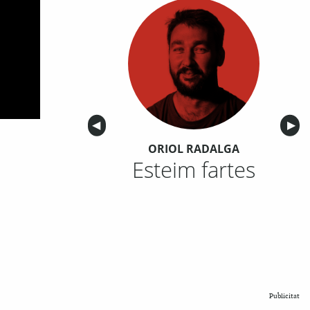
Anterior
◀︎
Sigu
▶︎
ORIOL RADALGA
Esteim fartes
Publicitat