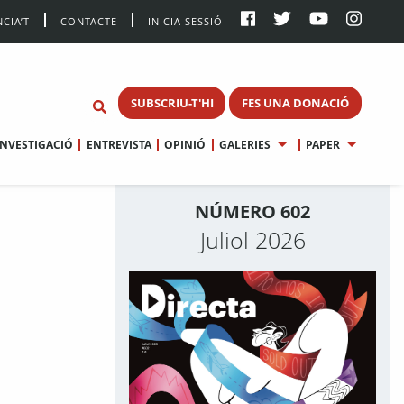
CIA’T
CONTACTE
INICIA SESSIÓ
SUBSCRIU-T'HI
FES UNA DONACIÓ
INVESTIGACIÓ
ENTREVISTA
OPINIÓ
GALERIES
PAPER
NÚMERO 602
Juliol 2026