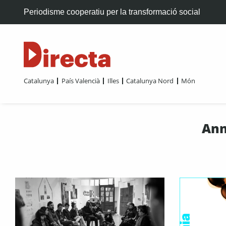
Periodisme cooperatiu per la transformació social
Catalunya
País Valencià
Illes
Catalunya Nord
Món
Ann