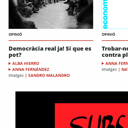
OPINIÓ
OPINIÓ
Democràcia real ja! Sí que es
Trobar-n
pot?
contra pl
ALBA HIERRO
ANNA FER
ANNA FERNÁNDEZ
Imatges
|
NA
Imatges
|
SANDRO MALANDRO