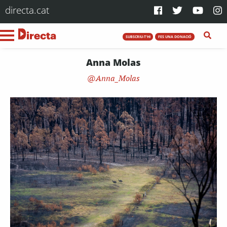
directa.cat
SUBSCRIU-T'HI
FES UNA DONACIÓ
Anna Molas
Anna_Molas