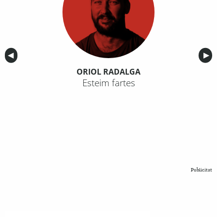
Anterior
◀︎
Sig
▶︎
ORIOL RADALGA
Esteim fartes
Publicitat