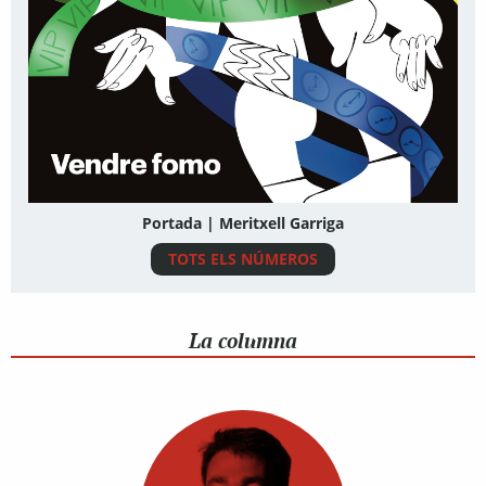
Portada | Meritxell Garriga
TOTS ELS NÚMEROS
La columna