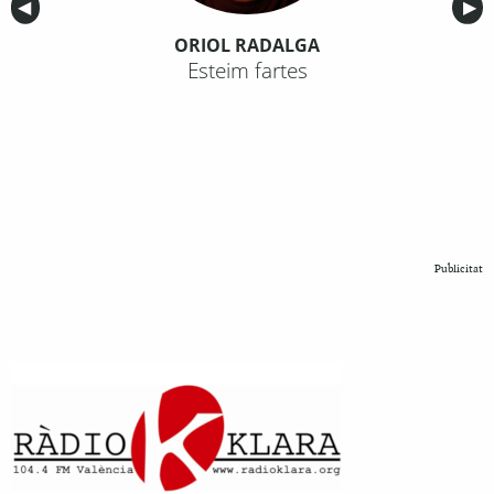
Anterior
◀︎
Sig
▶︎
ORIOL RADALGA
Esteim fartes
Publicitat