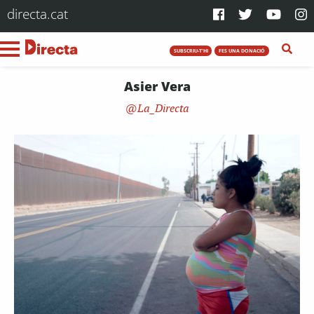
directa.cat
SUBSCRIU-T'HI
FES UNA DONACIÓ
Asier Vera
La_Directa