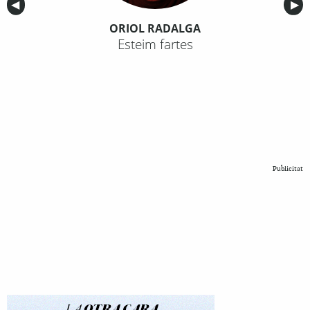
Anterior
◀︎
Sig
▶︎
ORIOL RADALGA
Esteim fartes
Publicitat