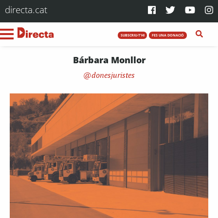
directa.cat
SUBSCRIU-T'HI
FES UNA DONACIÓ
Bárbara Monllor
donesjuristes