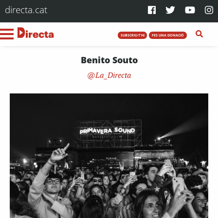
directa.cat
SUBSCRIU-T'HI
FES UNA DONACIÓ
Benito Souto
La_Directa