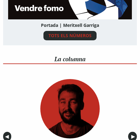
Portada | Meritxell Garriga
TOTS ELS NÚMEROS
La columna
Anterior
◀︎
Sig
▶︎