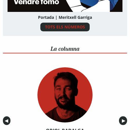
Portada | Meritxell Garriga
TOTS ELS NÚMEROS
La columna
Anterior
◀︎
Sig
▶︎