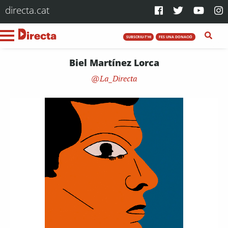
directa.cat
SUBSCRIU-T'HI
FES UNA DONACIÓ
Biel Martínez Lorca
La_Directa