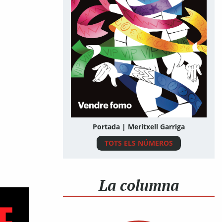
Portada | Meritxell Garriga
TOTS ELS NÚMEROS
La columna