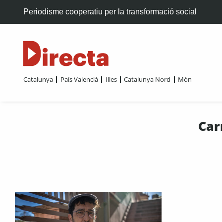
Periodisme cooperatiu per la transformació social
Catalunya
País Valencià
Illes
Catalunya Nord
Món
Car