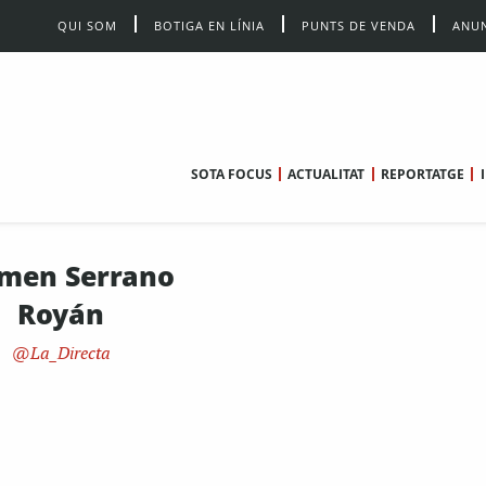
QUI SOM
BOTIGA EN LÍNIA
PUNTS DE VENDA
ANUN
SOTA FOCUS
ACTUALITAT
REPORTATGE
men Serrano
Royán
La_Directa