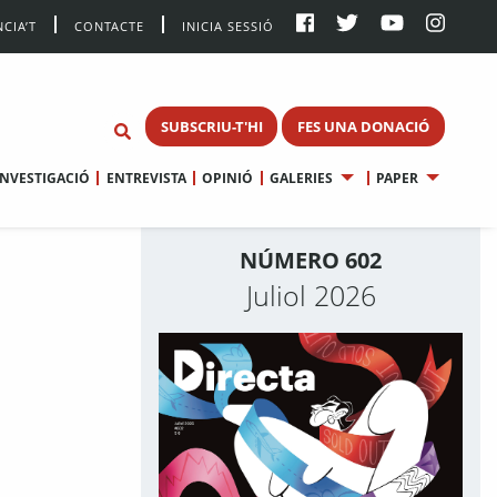
CIA’T
CONTACTE
INICIA SESSIÓ
SUBSCRIU-T'HI
FES UNA DONACIÓ
INVESTIGACIÓ
ENTREVISTA
OPINIÓ
GALERIES
PAPER
NÚMERO 602
Juliol 2026