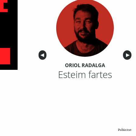
Anterior
◀︎
Sigu
▶︎
ORIOL RADALGA
Esteim fartes
Publicitat