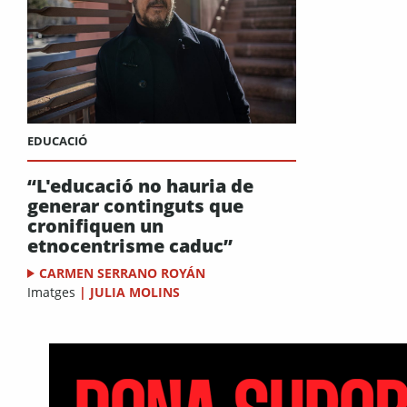
EDUCACIÓ
“L'educació no hauria de
generar continguts que
cronifiquen un
etnocentrisme caduc”
CARMEN SERRANO ROYÁN
Imatges
|
JULIA MOLINS