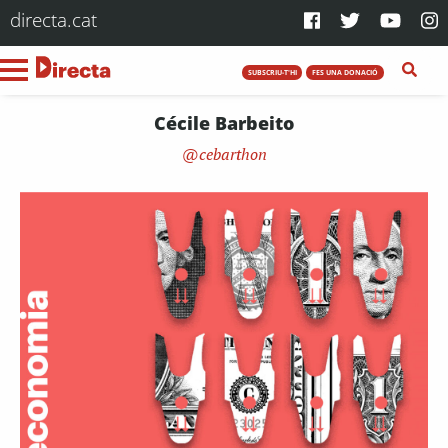
directa.cat
SUBSCRIU-T'HI
FES UNA DONACIÓ
Cécile Barbeito
cebarthon