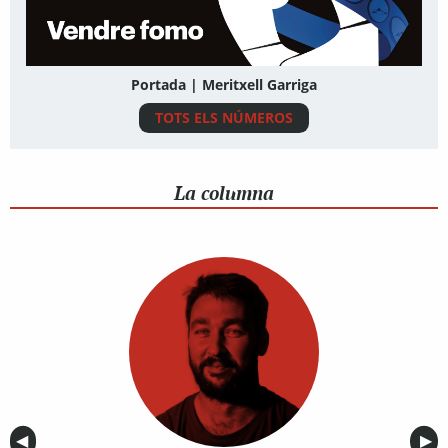
Portada | Meritxell Garriga
TOTS ELS NÚMEROS
La columna
Anterior
◀︎
Sig
▶︎