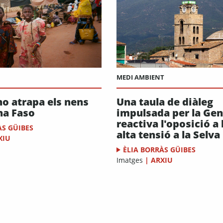
MEDI AMBIENT
no atrapa els nens
Una taula de diàleg
na Faso
impulsada per la Gen
reactiva l'oposició a 
ÀS GÜIBES
alta tensió a la Selva
XIU
ÈLIA BORRÀS GÜIBES
Imatges
|
ARXIU