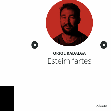
Anterior
◀︎
Sigu
▶︎
ORIOL RADALGA
Esteim fartes
Publicitat