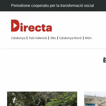
Periodisme cooperatiu per la transformació social
Catalunya
País Valencià
Illes
Catalunya Nord
Món
È