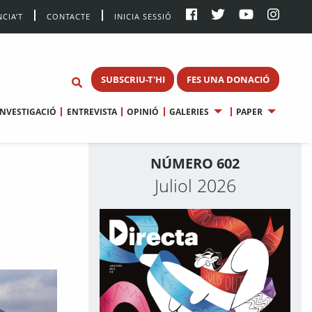
CIA’T
CONTACTE
INICIA SESSIÓ
SUBSCRIU-T'HI
FES UNA DONACIÓ
INVESTIGACIÓ
ENTREVISTA
OPINIÓ
GALERIES
PAPER
NÚMERO 602
Juliol 2026