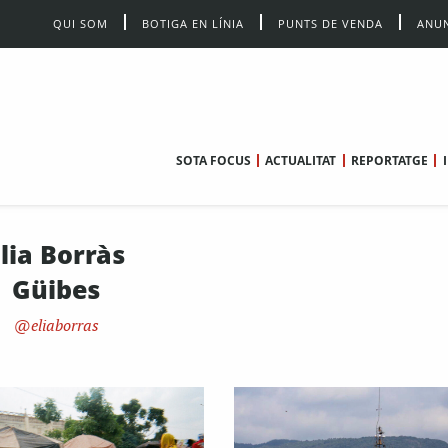
QUI SOM
BOTIGA EN LÍNIA
PUNTS DE VENDA
ANUN
SOTA FOCUS
ACTUALITAT
REPORTATGE
lia Borràs
Güibes
eliaborras