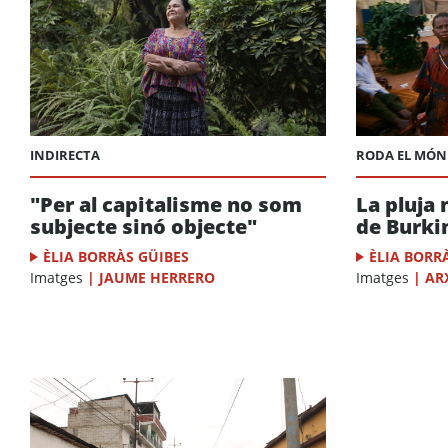
INDIRECTA
RODA EL MÓN
"Per al capitalisme no som
La pluja 
subjecte sinó objecte"
de Burki
ÈLIA BORRÀS GÜIBES
ÈLIA BORR
Imatges
|
JAUME HERRERO
Imatges
|
AR