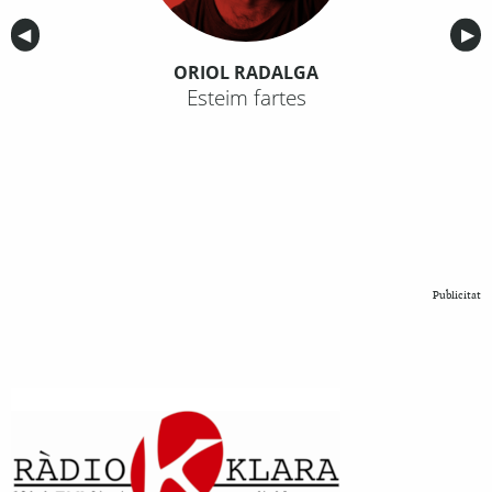
Anterior
◀︎
Sig
▶︎
ORIOL RADALGA
Esteim fartes
Publicitat