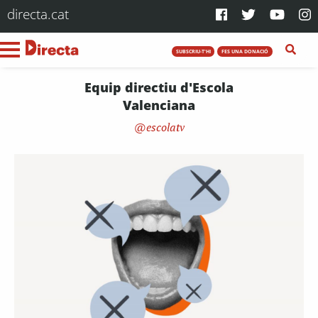
directa.cat
SUBSCRIU-T'HI
FES UNA DONACIÓ
Equip directiu d'Escola
Valenciana
escolatv