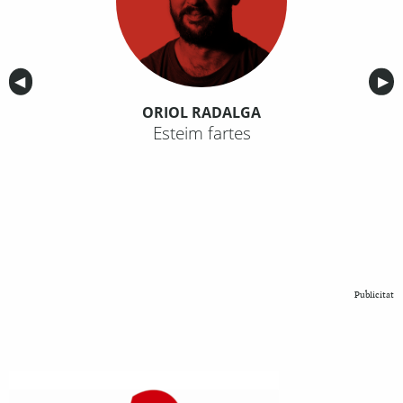
Anterior
◀︎
Sig
▶︎
ORIOL RADALGA
Esteim fartes
Publicitat