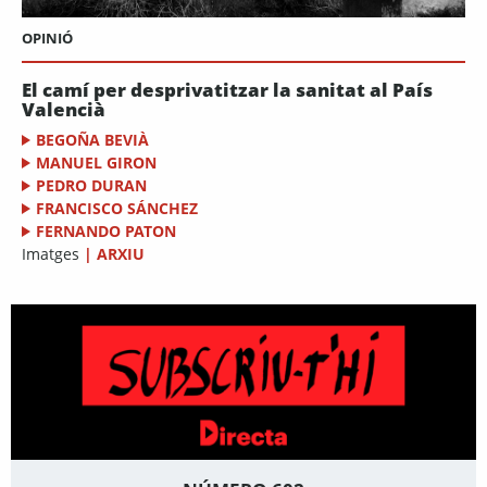
OPINIÓ
El camí per desprivatitzar la sanitat al País
Valencià
BEGOÑA BEVIÀ
MANUEL GIRON
PEDRO DURAN
FRANCISCO SÁNCHEZ
FERNANDO PATON
Imatges
|
ARXIU