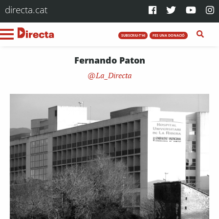
directa.cat
SUBSCRIU-T'HI
FES UNA DONACIÓ
Fernando Paton
La_Directa