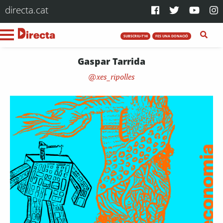
directa.cat
SUBSCRIU-T'HI
FES UNA DONACIÓ
Gaspar Tarrida
xes_ripolles