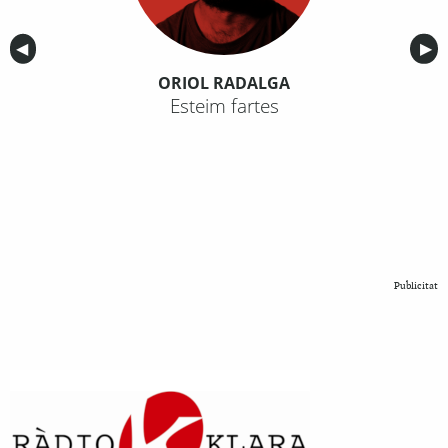
Anterior
◀︎
Sig
▶︎
ORIOL RADALGA
Esteim fartes
Publicitat