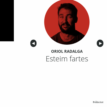
Anterior
◀︎
Sigu
▶︎
ORIOL RADALGA
Esteim fartes
Publicitat