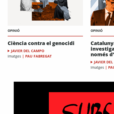
OPINIÓ
OPINIÓ
Ciència contra el genocidi
Catalunya
investig
JAVIER DEL CAMPO
només d’
Imatges
|
PAU FABREGAT
JAVIER DE
Imatges
|
PA