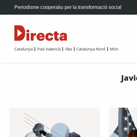
Periodisme cooperatiu per la transformació social
Catalunya
País Valencià
Illes
Catalunya Nord
Món
Jav