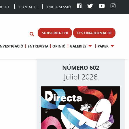
CIA’T
CONTACTE
INICIA SESSIÓ
SUBSCRIU-T'HI
FES UNA DONACIÓ
INVESTIGACIÓ
ENTREVISTA
OPINIÓ
GALERIES
PAPER
NÚMERO 602
Juliol 2026