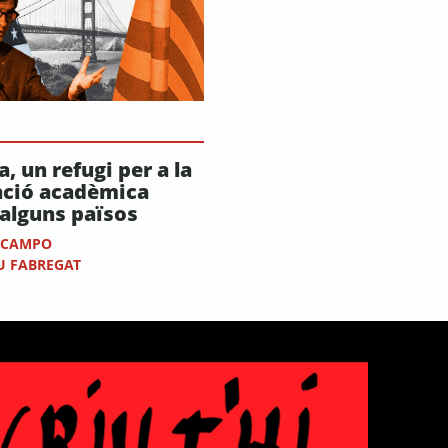
, un refugi per a la
ació acadèmica
alguns països
L CAMPO
U FABREGAT