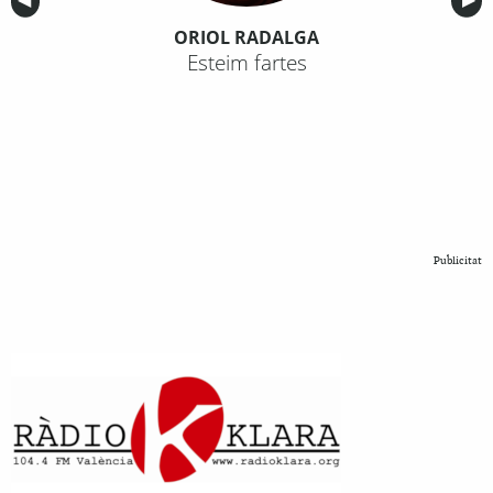
Anterior
◀︎
Sig
▶︎
ORIOL RADALGA
Esteim fartes
Publicitat