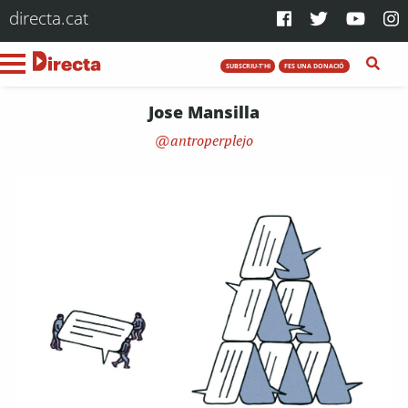
directa.cat
SUBSCRIU-T'HI
FES UNA DONACIÓ
Jose Mansilla
antroperplejo