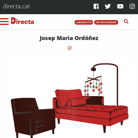
directa.cat
SUBSCRIU-T'HI
FES UNA DONACIÓ
Josep Maria Ordóñez