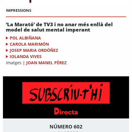
IMPRESSIONS
‘La Marató’ de TV3 i no anar més enllà del
model de salut mental imperant
POL ALBIÑANA
CAROLA MARIMÓN
JOSEP MARIA ORDÓÑEZ
IOLANDA VIVES
Imatges
|
JOAN MANEL PÉREZ
NÚMERO 602