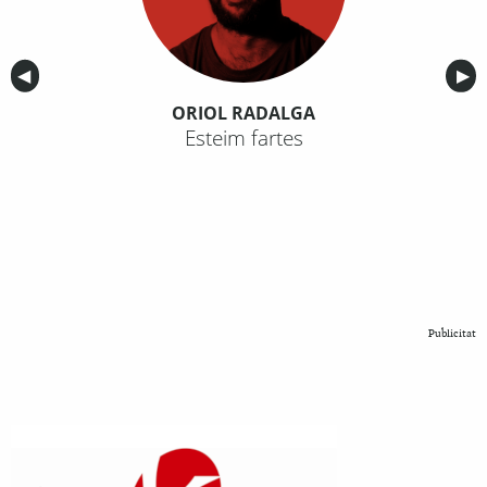
Anterior
◀︎
Sig
▶︎
ORIOL RADALGA
Esteim fartes
Publicitat