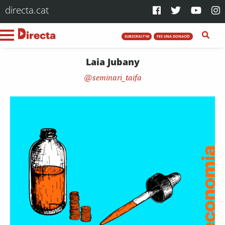
directa.cat
SUBSCRIU-T'HI
FES UNA DONACIÓ
Laia Jubany
seminari_taifa