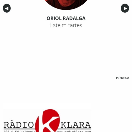
Anterior
◀︎
Sig
▶︎
ORIOL RADALGA
Esteim fartes
Publicitat