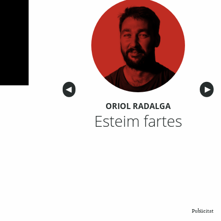
Anterior
◀︎
Sigu
▶︎
ORIOL RADALGA
Esteim fartes
Publicitat