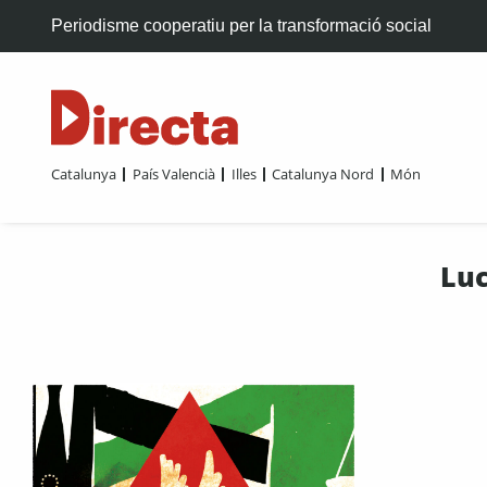
Periodisme cooperatiu per la transformació social
Catalunya
País Valencià
Illes
Catalunya Nord
Món
Luc