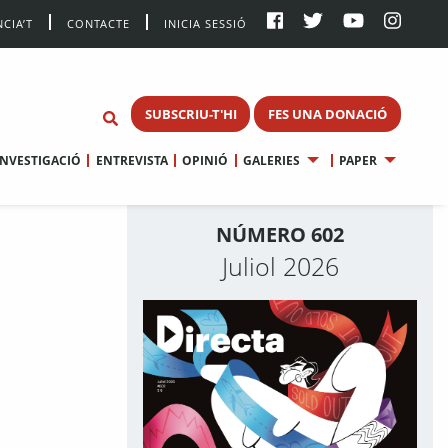
CIA’T
CONTACTE
INICIA SESSIÓ
SUBSCRIU-T'HI
FES UNA DONACIÓ
INVESTIGACIÓ
ENTREVISTA
OPINIÓ
GALERIES
PAPER
NÚMERO 602
Juliol 2026