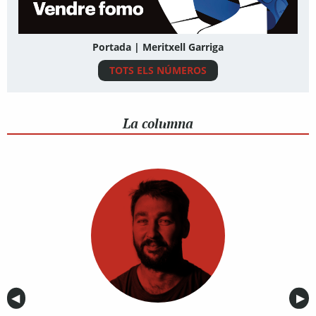
Portada | Meritxell Garriga
TOTS ELS NÚMEROS
La columna
Anterior
◀︎
Sig
▶︎