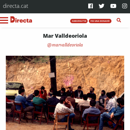
directa.cat
SUBSCRIU-T'HI
FES UNA DONACIÓ
Mar Valldeoriola
marvalldeoriola