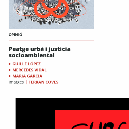
OPINIÓ
Peatge urbà i justícia
socioambiental
GUILLE LÓPEZ
MERCEDES VIDAL
MARIA GARCIA
Imatges
|
FERRAN COVES