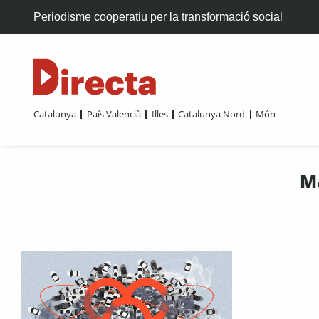
Periodisme cooperatiu per la transformació social
Catalunya
País Valencià
Illes
Catalunya Nord
Món
M