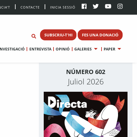
CIA’T
CONTACTE
INICIA SESSIÓ
SUBSCRIU-T'HI
FES UNA DONACIÓ
INVESTIGACIÓ
ENTREVISTA
OPINIÓ
GALERIES
PAPER
NÚMERO 602
Juliol 2026