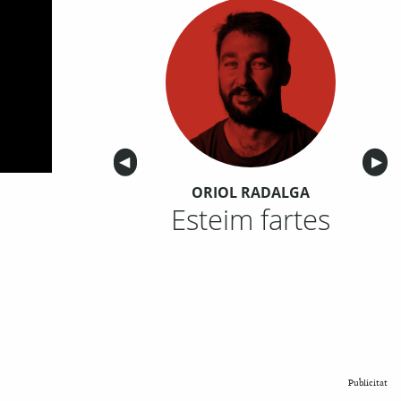
Anterior
◀︎
Sigu
▶︎
ORIOL RADALGA
Esteim fartes
Publicitat