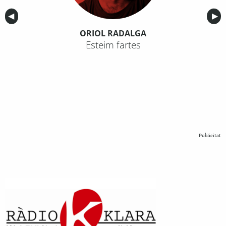
Anterior
◀︎
Sig
▶︎
ORIOL RADALGA
Esteim fartes
Publicitat