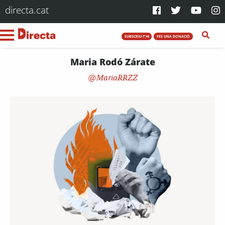
directa.cat
SUBSCRIU-T'HI
FES UNA DONACIÓ
Maria Rodó Zárate
MariaRRZZ