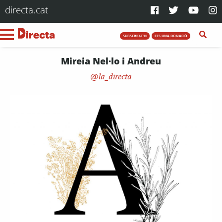
directa.cat
SUBSCRIU-T'HI
FES UNA DONACIÓ
Mireia Nel·lo i Andreu
la_directa