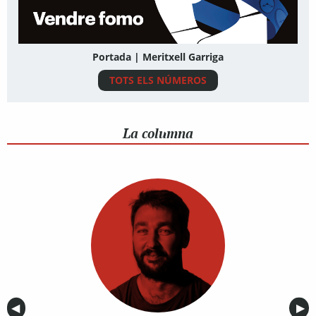
Portada | Meritxell Garriga
TOTS ELS NÚMEROS
La columna
Anterior
◀︎
Sig
▶︎